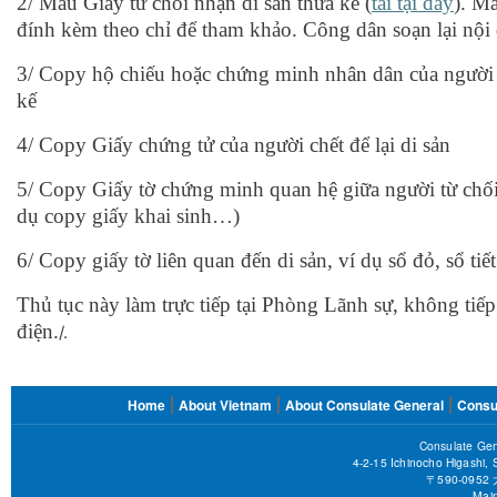
2/ Mẫu Giấy từ chối nhận di sản thừa kế (
tải tại đây
). M
đính kèm theo chỉ để tham khảo. Công dân soạn lại nội
3/ Copy hộ chiếu hoặc chứng minh nhân dân của người t
kế
4/ Copy Giấy chứng tử của người chết để lại di sản
5/ Copy Giấy tờ chứng minh quan hệ giữa người từ chối 
dụ copy giấy khai sinh…)
6/ Copy giấy tờ liên quan đến di sản, ví dụ sổ đỏ, sổ tiết
Thủ tục này làm trực tiếp tại Phòng Lãnh sự, không ti
điện.
/.
FOOTER
Home
About Vietnam
About Consulate General
Consu
MENU
Consulate Gen
4-2-15 Ichinocho Higashi,
〒590-09
Main