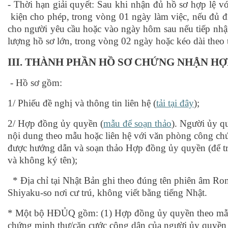
-
Thời hạn giải quyết: Sau khi nhận đủ hồ sơ h
ợp lệ v
kiện cho phép, trong vòng 01 ngày làm việc, nếu đủ đ
cho người yêu cầu hoặc vào ngày hôm sau nếu tiếp nhậ
l
ượng hồ sơ lớn, trong vòng 02 ngày hoặc kéo dài theo 
III.
THÀNH PHẦN HỒ SƠ
CHỨNG NHẬN HỢ
- Hồ sơ gồm:
1/ Phiếu đề nghị và thông tin liên hệ (
tải tại đây
);
2/ Hợp đồng ủy quyền (
mẫu để soạn thảo
). Người ủy q
nội dung theo mẫu hoặc liên hệ với văn phòng công chứ
được hướng dẫn và soạn thảo Hợp đồng ủy quyền (để t
và không ký tên);
* Địa chỉ tại Nhật Bản ghi theo đúng tên phiên âm Rom
Shiyaku-so nơi cư trú, không viết bằng tiếng Nhật.
* Một bộ HĐỦQ gồm: (1) Hợp đồng ủy quyền theo mẫu,
chứng minh thư/căn cước công dân của người ủy quyền