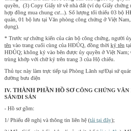
quyền, (3) Copy Giấy tờ về nhà đất (ví dụ Giấy chứng
hợp đồng mua chung cư...). Số lượng tối thiểu 03 bộ H
quán, 01 bộ lưu tại Văn phòng công chứng ở Việt Nam,
dụng).
* Trước sự chứng kiến của cán bộ công chứng, người ủ
tên
vào trang cuối cùng của HĐỦQ, đồng thời
ký tên
tại
HĐỦQ; không ký vào bên được ủy quyền ở Việt Nam;
trùng khớp với chữ ký trên trang 3 của Hộ chiếu.
Thủ tục này làm trực tiếp tại Phòng Lãnh sự/Đại sứ quá
đường bưu điện
THÀNH PHẦN HỒ SƠ
IV.
CÔNG CHỨNG VĂN B
SẢN/DI SẢN
- Hồ sơ gồm:
1/ Phiếu đề nghị và thông tin liên hệ (
tải tại đây
);