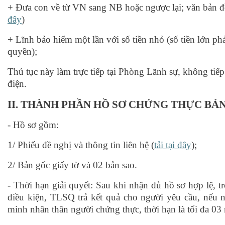
+ Đưa con về từ VN sang NB hoặc ngược lại; văn bản đ
đây
)
+ Lĩnh bảo hiểm một lần với số tiền nhỏ (số tiền lớn p
quyền);
Thủ tục này làm trực tiếp tại Phòng Lãnh sự, không ti
điện.
II.
THÀNH PHẦN HỒ SƠ
CHỨNG THỰC BẢN
- Hồ sơ gồm:
1/ Phiếu đề nghị và thông tin liên hệ (
tải tại đây
);
2/ Bản gốc giấy tờ và 02 bản sao.
-
Thời hạn giải quyết: Sau khi nhận đủ hồ sơ h
ợp lệ
, t
điều kiện, TLSQ trả kết quả cho người yêu cầu, nếu n
minh nhân thân người chứng thực, thời hạn là tối đa 03 