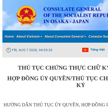
Main menu
Home
About Vietnam
About Consulate General
Consular Se
Tiếng Việt
FRI, AUG 7 2026, 04:53:32
THỦ TỤC CHỨNG THỰC CHỮ KÝ
HỢP ĐỒNG ỦY QUYỀN/THỦ TỤC C
KÝ
HƯỚNG DẪN THỦ TỤC ỦY QUYỀN, HỢP ĐỒNG 