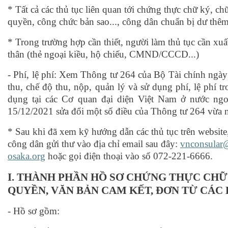
* Tất cả các thủ tục liên quan tới chứng thực chữ ký, 
quyền, công chức bản sao..., công dân chuẩn bị dư thê
* Trong trường hợp cần thiết, người làm thủ tục cần xuất
thân (thẻ ngoại kiều, hộ chiếu, CMND/CCCD...)
- Phí, lệ phí: Xem Thông tư 264 của Bộ Tài chính ngà
thu, chế độ thu, nộp, quản lý và sử dụng phí, lệ phí t
dụng tại các Cơ quan đại diện Việt Nam ở nước ng
15/12/2021 sửa đổi một số điều của Thông tư 264 vừa 
* Sau khi đã xem kỹ hướng dẫn các thủ tục trên website
công dân gửi thư vào địa chỉ email sau đây:
vnconsular
osaka.org
hoặc gọi điện thoại vào số 072-221-6666.
I. THÀNH PHẦN HỒ SƠ CHỨNG THỰC CHỮ 
QUYỀN, VĂN BẢN CAM KẾT, ĐƠN TỪ CÁC LO
- Hồ sơ gồm: