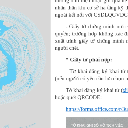
đường bưu điện hoặc gửi qua hệ 
nhân thân khi cơ sở hạ tầng kỹ 
ngoài kết nối với CSDLQGVDC
- Giấy tờ chứng minh nơi c
quyền; trường hợp không xác đị
xuất trình giấy tờ chứng minh n
người chết.
* Giấy tờ phải nộp:
- Tờ khai đăng ký khai tử
(nếu người có yêu cầu lựa chọn nộ
Tờ khai đăng ký khai tử (
tả
hoặc quét QRCODE:
https://forms.office.com/r