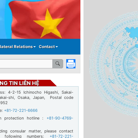
lateral Relations
Contact
NG TIN LIÊN HỆ
ss: 4-2-15 Ichinocho Higashi, Sakai-
akai-shi, Osaka, Japan, Postal code
0952
ne:
+81-72-221-6666
en protection hotline :
+81-90-4769-
ding consular matter, please contact
e following numbers:
+81-72-221-