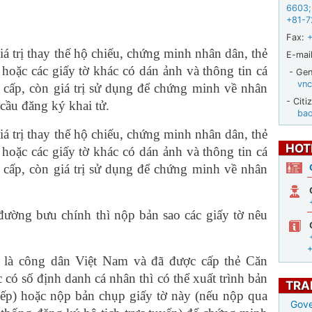
6603
;
+81-7
Fax:
iá trị thay thế hộ chiếu, chứng minh nhân dân, thẻ
E-mail
 hoặc các giấy tờ khác có dán ảnh và thông tin cá
- Gene
vnc
cấp, còn giá trị sử dụng để chứng minh về nhân
- Citi
 cầu đăng ký khai tử.
ba
iá trị thay thế hộ chiếu, chứng minh nhân dân, thẻ
HOT
 hoặc các giấy tờ khác có dán ảnh và thông tin cá
cấp, còn giá trị sử dụng để chứng minh về nhân
ường bưu chính thì nộp bản sao các giấy tờ nêu
 là công dân Việt Nam và đã được cấp thẻ Căn
có số định danh cá nhân thì có thể xuất trình bản
TRA
tiếp) hoặc nộp bản chụp giấy tờ này (nếu nộp qua
Gove