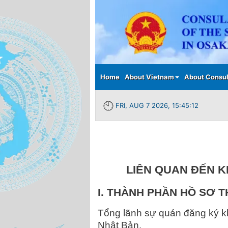
Main menu
Home
About Vietnam
About Consul
FRI, AUG 7 2026, 15:45:13
LIÊN QUAN ĐẾN K
I. THÀNH PHẦN HỒ SƠ T
Tổng lãnh sự quán đăng ký kh
Nhật Bản.