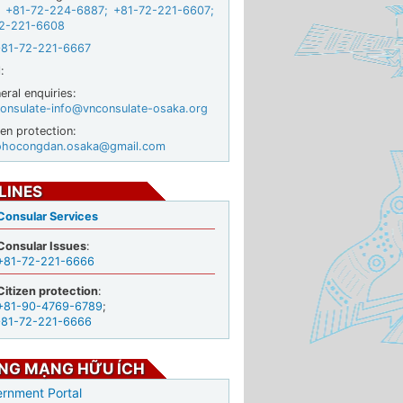
+81-72-224-6887
;
+81-72-221-6607
;
2-221-6608
+81-72-221-6667
:
ral enquiries:
onsulate-info@vnconsulate-osaka.org
zen protection:
ohocongdan.osaka@gmail.com
LINES
Consular Services
Consular Issues
:
+81-72-221-6666
Citizen protection
:
+81-90-4769-6789
;
+81-72-221-6666
NG MẠNG HỮU ÍCH
rnment Portal