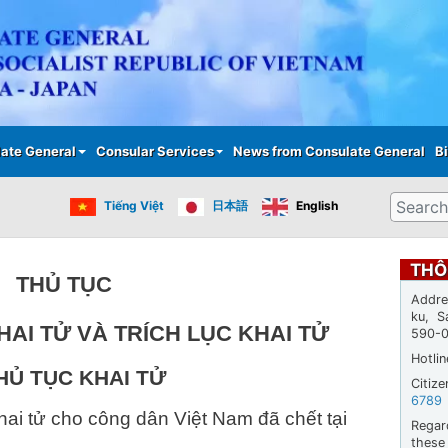
Skip
to
main
content
ate General
Consular Services
News from Consulate General
Bi
Search
Tiếng Việt
日本語
English
THÔ
THỦ TỤC
Addre
ku, S
HAI TỬ VÀ TRÍCH LỤC KHAI TỬ
590-
Hotli
HỦ TỤC KHAI TỬ
Citiz
6789
ai tử cho công dân Việt Nam đã chết tại
Regar
thes