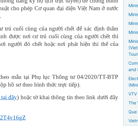
thống đăng ký hộ tịch trực tuyến) để chứng minh
Minis
thuật cho phép Cơ quan đại diện Việt Nam ở nước
Mini
.
Mini
ư trú cuối cùng của người chết để xác định thẩm
Mini
nh được nơi cư trú cuối cùng của người chết thì
Mini
ơi người đó chết hoặc nơi phát hiện thi thể của
(Vie
Tour
Comm
and 
 theo mẫu tại Phụ lục Thông tư 04/2020/TT-BTP
Elec
p hồ sơ theo hình thức trực tiếp).
(Mini
VTV
i tại đây
) hoặc tờ khai thông tin theo link dưới đây
The 
Que 
/3u2T4v16gZ
Viet