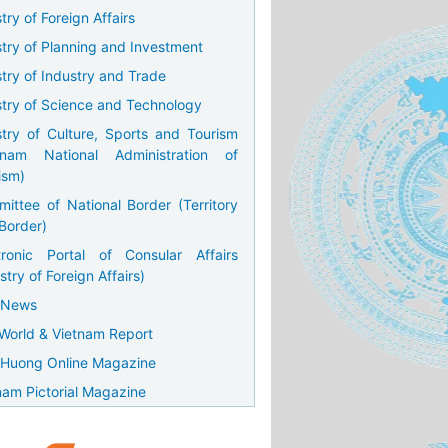
try of Foreign Affairs
stry of Planning and Investment
stry of Industry and Trade
stry of Science and Technology
stry of Culture, Sports and Tourism
tnam National Administration of
ism)
ittee of National Border (Territory
Border)
tronic Portal of Consular Affairs
stry of Foreign Affairs)
 News
World & Vietnam Report
Huong Online Magazine
nam Pictorial Magazine