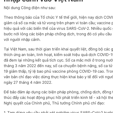
Nội dung Công điện như sau:
Theo thông báo của Tổ chức Y tế thế giới, hiện nay dịch COV
giảm cả số ca mắc và tử vong trên phạm vi toàn cầu; vaccine
hiệu quả với các biến thể của virus SARS-CoV-2. Nhiều quốc g
bước nới lỏng các biện pháp chống dịch, trong đó có yêu cầu
với người nhập cảnh.
Tại Việt Nam, sau thời gian triển khai quyết liệt, đồng bộ các
thích ứng an toàn, linh hoạt, kiểm soát hiệu quả dịch COVID-
đã đem lại những kết quả tích cực. Số ca mắc mới ở trong nước
tháng 3 năm 2022 đến nay, số ca chuyển bệnh nặng, số ca tử
19 giảm thấp, tỷ lệ bao phủ vaccine phòng COVID-19 cao. Tron
văn bản chỉ đạo việc dừng thực hiện khai báo y tế đối với ng
ngày 27 tháng 4 năm 2022.
Để bảo đảm áp dụng các biện pháp phòng, chống dịch, đồng th
thúc đẩy các hoạt động phục hồi phát triển kinh tế - xã hội t
Nghị quyết của Chính phủ, Thủ tướng Chính phủ chỉ đạo:
1. Tạm dừng yêu cầu phải xét nghiệm virus SARS-CoV-2 trước