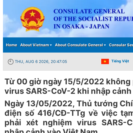
Main menu
Home
About Vietnam
About Consulate General
Consular Se
Tiếng Việt
THU, AUG 6 2026, 20:47:05
Từ 00 giờ ngày 15/5/2022 không 
virus SARS-CoV-2 khi nhập cảnh
Ngày 13/05/2022, Thủ tướng Ch
điện số 416/CĐ-TTg về việc tạ
phải xét nghiệm virus SARS-C
nhập cảnh vào Việt Nam