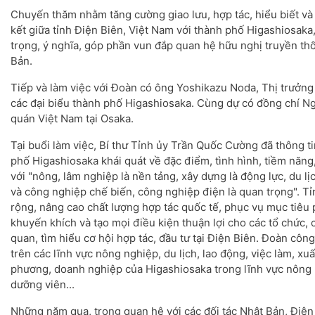
Chuyến thăm nhằm tăng cường giao lưu, hợp tác, hiểu biết và 
kết giữa tỉnh Điện Biên, Việt Nam với thành phố Higashiosaka
trọng, ý nghĩa, góp phần vun đắp quan hệ hữu nghị truyền th
Bản.
Tiếp và làm việc với Đoàn có ông Yoshikazu Noda, Thị trưởn
các đại biểu thành phố Higashiosaka. Cùng dự có đồng chí Ng
quán Việt Nam tại Osaka.
Tại buổi làm việc, Bí thư Tỉnh ủy Trần Quốc Cường đã thông ti
phố Higashiosaka khái quát về đặc điểm, tình hình, tiềm năng,
với "nông, lâm nghiệp là nền tảng, xây dựng là động lực, du l
và công nghiệp chế biến, công nghiệp điện là quan trọng". 
rộng, nâng cao chất lượng hợp tác quốc tế, phục vụ mục tiêu ph
khuyến khích và tạo mọi điều kiện thuận lợi cho các tổ chức,
quan, tìm hiểu cơ hội hợp tác, đầu tư tại Điện Biên. Đoàn công
trên các lĩnh vực nông nghiệp, du lịch, lao động, việc làm, xu
phương, doanh nghiệp của Higashiosaka trong lĩnh vực nông 
dưỡng viên...
Những năm qua, trong quan hệ với các đối tác Nhật Bản, Điện