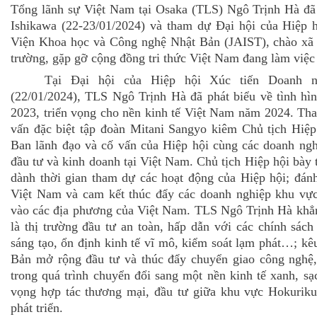
Tổng lãnh sự Việt Nam tại Osaka (TLS) Ngô Trịnh Hà đã 
Ishikawa (22-23/01/2024) và tham dự Đại hội của Hiệp h
Viện Khoa học và Công nghệ Nhật Bản (JAIST), chào xã 
trường, gặp gỡ cộng đồng tri thức Việt Nam đang làm việc 
Tại Đại hội của Hiệp hội Xúc tiến Doanh n
(22/01/2024), TLS Ngô Trịnh Hà đã phát biểu về tình hì
2023, triển vọng cho nền kinh tế Việt Nam năm 2024. Th
vấn đặc biệt tập đoàn Mitani Sangyo kiêm Chủ tịch Hiệp
Ban lãnh đạo và cố vấn của Hiệp hội cùng các doanh ng
đầu tư và kinh doanh tại Việt Nam. Chủ tịch Hiệp hội bày
dành thời gian tham dự các hoạt động của Hiệp hội; đán
Việt Nam và cam kết thúc đẩy các doanh nghiệp khu vự
vào các địa phương của Việt Nam. TLS Ngô Trịnh Hà khẳn
là thị trường đầu tư an toàn, hấp dẫn với các chính sá
sáng tạo, ổn định kinh tế vĩ mô, kiểm soát lạm phát…; kê
Bản mở rộng đầu tư và thúc đẩy chuyển giao công nghệ
trong quá trình chuyển đổi sang một nền kinh tế xanh, sạ
vọng hợp tác thương mại, đầu tư giữa khu vực Hokurik
phát triển.