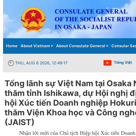
Main menu
Home
About Vietnam
About Consulate General
Consular Se
Tiếng Việt
THU, AUG 6 2026, 12:49:18
Tổng lãnh sự Việt Nam tại Osaka 
thăm tỉnh Ishikawa, dự Hội nghị đ
hội Xúc tiến Doanh nghiệp Hokur
thăm Viện Khoa học và Công ngh
(JAIST)
Nhận lời mời của Chủ tịch Hiệp hội Xúc tiến Doan