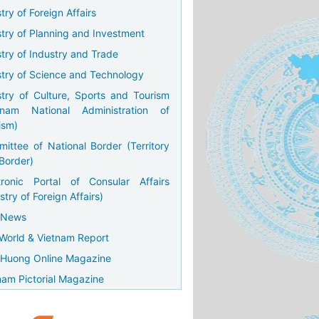
try of Foreign Affairs
stry of Planning and Investment
stry of Industry and Trade
stry of Science and Technology
stry of Culture, Sports and Tourism
tnam National Administration of
ism)
ittee of National Border (Territory
Border)
tronic Portal of Consular Affairs
stry of Foreign Affairs)
 News
World & Vietnam Report
Huong Online Magazine
nam Pictorial Magazine