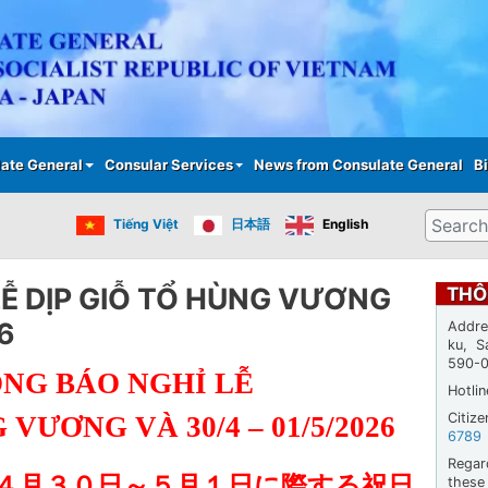
Skip
to
main
content
ate General
Consular Services
News from Consulate General
Bi
Search
Tiếng Việt
日本語
English
Ễ DỊP GIỖ TỔ HÙNG VƯƠNG
THÔ
6
Addre
ku, S
590-
NG BÁO NGHỈ LỄ
Hotli
Citiz
VƯƠNG VÀ 30/4 – 01/5/2026
6789
Regar
４月３０日～５月１日に際する祝日
thes