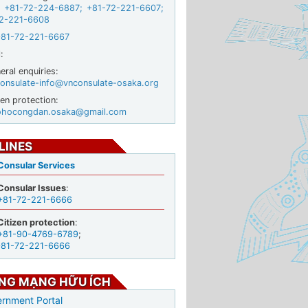
+81-72-224-6887
;
+81-72-221-6607
;
2-221-6608
+81-72-221-6667
:
ral enquiries:
onsulate-info@vnconsulate-osaka.org
zen protection:
ohocongdan.osaka@gmail.com
LINES
Consular Services
Consular Issues
:
+81-72-221-6666
Citizen protection
:
+81-90-4769-6789
;
+81-72-221-6666
NG MẠNG HỮU ÍCH
rnment Portal