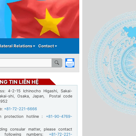
lateral Relations
Contact
NG TIN LIÊN HỆ
ss: 4-2-15 Ichinocho Higashi, Sakai-
akai-shi, Osaka, Japan, Postal code
0952
ne:
+81-72-221-6666
en protection hotline :
+81-90-4769-
ding consular matter, please contact
e following numbers:
+81-72-221-