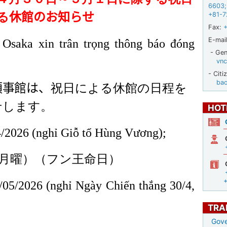
6603
;
る
休館のお知らせ
+81-7
Fax:
E-mail
Osaka xin trân trọng thông báo đóng
- Gene
vnc
- Citi
ba
領事館は、
祝日による休館の日程を
せします。
HOT
4/2026 (nghỉ Giỗ tổ Hùng Vương);
月曜）（フン王命日）
/05/2026 (nghỉ Ngày Chiến thắng 30/4,
TRA
Gove