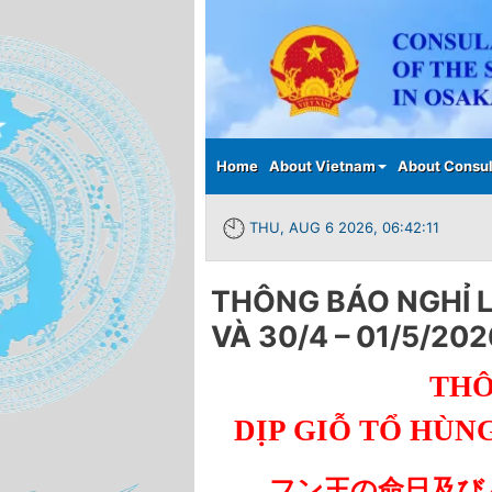
Main menu
Home
About Vietnam
About Consul
THU, AUG 6 2026, 06:42:12
THÔNG BÁO NGHỈ L
VÀ 30/4 – 01/5/202
THÔ
DỊP GIỖ TỔ HÙNG 
フン王の命日及び