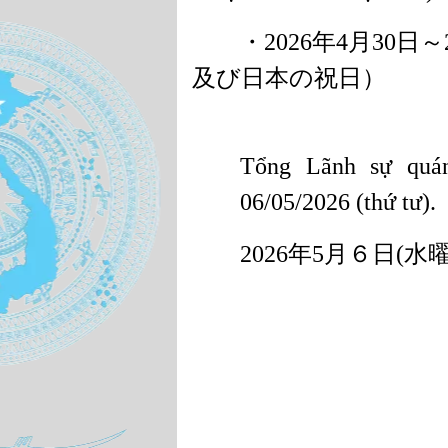
・
2026
年
4
月
30
日～
及び日本の祝日）
Tổng Lãnh sự quán
06/05/2026 (thứ tư).
2026
年
5
月６日
(
水