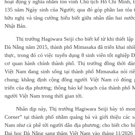
hoạt động ý nghĩa nhằm tôn vinh Chủ tịch Hồ Chí Minh, t
135 năm Ngày sinh của Người; qua đó góp phần lan tỏa t
hữu nghị và tăng cường hiểu biết giữa nhân dân hai nước,
Nhật Bản.
Thị trưởng Hagiwara Seiji cho biết kể từ khi thiết lậ
Đà Nẵng năm 2015, thành phố Mimasaka đã triển khai nhiều
thực, trong đó có việc tuyển dụng 8 sinh viên tốt nghiệp 
cơ quan hành chính thành phố. Thị trưởng đồng thời đá
Việt Nam đang sinh sống tại thành phố Mimasaka nói riê
chung; khẳng định cộng đồng người Việt Nam có đóng g
triển của địa phương; thông báo kế hoạch của thành phố
người Việt Nam trong thời gian tới.
Nhân dịp này, Thị trưởng Hagiwara Seiji bày tỏ m
Corner” tại thành phố nhằm quảng bá và giới thiệu các 
Nam như cà phê tới người dân địa phương; cho biết cho bi
Đại học Đà Nẵng sang thăm Việt Nam vào tháng 11/2026