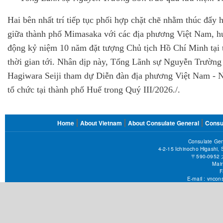
Hai bên nhất trí tiếp tục phối hợp chặt chẽ nhằm thúc đẩy
giữa thành phố Mimasaka với các địa phương Việt Nam, hư
động kỷ niệm 10 năm đặt tượng Chủ tịch Hồ Chí Minh tại
thời gian tới. Nhân dịp này, Tổng Lãnh sự Nguyễn Trường
Hagiwara Seiji tham dự Diễn đàn địa phương Việt Nam - N
tổ chức tại thành phố Huế trong Quý III/2026./.
FOOTER
Home
About Vietnam
About Consulate General
Consu
MENU
Consulate Gen
4-2-15 Ichinocho Higashi,
〒590-09
Main
F
E-mail :
vncons