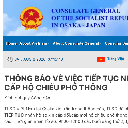
Main menu
Home
About Vietnam
About Consulate General
Consular Se
Tiếng Việt
SAT, AUG 8 2026, 07:15:40
THÔNG BÁO VỀ VIỆC TIẾP TỤC N
CẤP HỘ CHIẾU PHỔ THÔNG
Kính gửi quý Công dân!
TLSQ Việt Nam tại Osaka xin trân trọng thông báo, TLSQ đã n
TIẾP TỤC
nhận hồ sơ xin cấp đổi/cấp mới hộ chiếu phổ thôn
cầu. Thời gian nhận hồ sơ: 9h00-12h00 các buổi sáng thứ 2,3