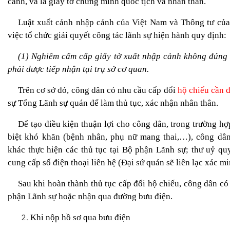
cảnh, và là giấy tờ chứng minh quốc tịch và nhân thân.
Luật xuất cảnh nhập cảnh của Việt Nam và Thông tư củ
việc tổ chức giải quyết công tác lãnh sự hiện hành quy định:
(1) Nghiêm cấm cấp giấy tờ xuất nhập cảnh không đúng 
phải được tiếp nhận tại trụ sở cơ quan.
Trên cơ sở đó, công dân có nhu cầu cấp đổi
hộ chiếu cần đ
sự Tổng Lãnh sự quán để làm thủ tục, xác nhận nhân thân.
Để tạo điều kiện thuận lợi cho công dân, trong trường h
biệt khó khăn (bệnh nhân, phụ nữ mang thai,…), công dâ
khác thực hiện các thủ tục tại Bộ phận Lãnh sự; thư uỷ q
cung cấp số điện thoại liên hệ (Đại sứ quán sẽ liên lạc xác 
Sau khi hoàn thành thủ tục cấp đổi hộ chiếu, công dân có
phận Lãnh sự hoặc nhận qua đường bưu điện.
Khi nộp hồ sơ qua bưu điện