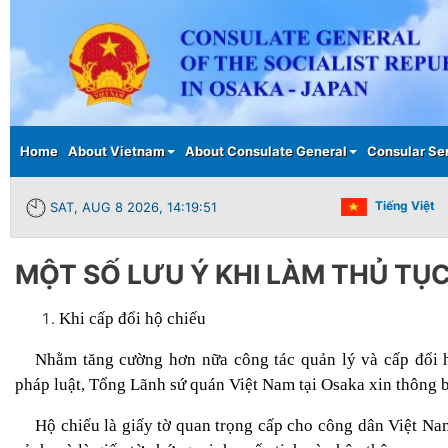
Main menu
Home
About Vietnam
About Consulate General
Consular Se
Tiếng Việt
SAT, AUG 8 2026, 14:19:52
MỘT SỐ LƯU Ý KHI LÀM THỦ TỤ
Khi cấp đổi hộ chiếu
Nhằm tăng cường hơn nữa công tác quản lý và cấp đổi 
pháp luật, Tổng Lãnh sứ quán Việt Nam tại Osaka xin thông 
Hộ chiếu là giấy tờ quan trọng cấp cho công dân Việt Na