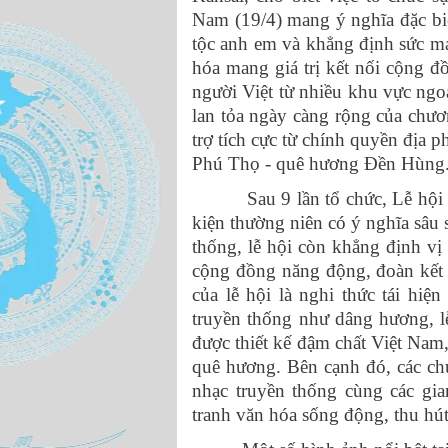
Nam (19/4) mang ý nghĩa đặc bi
tộc anh em và khẳng định sức mạ
hóa mang giá trị kết nối cộng 
người Việt từ nhiều khu vực ngoà
lan tỏa ngày càng rộng của chươ
trợ tích cực từ chính quyền địa 
Phú Thọ - quê hương Đền Hùng
Sau 9 lần tổ chức, Lễ hội tá
kiện thường niên có ý nghĩa sâu 
thống, lễ hội còn khẳng định v
cộng đồng năng động, đoàn kết
của lễ hội là nghi thức tái h
truyền thống như dâng hương, lễ
được thiết kế đậm chất Việt Nam
quê hương. Bên cạnh đó, các chư
nhạc truyền thống cùng các gi
tranh văn hóa sống động, thu hú