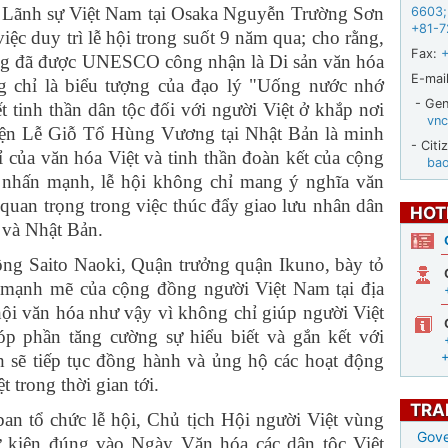
nh sự Việt Nam tại Osaka Nguyễn Trường Sơn
6603
;
+81-7
iệc duy trì lễ hội trong suốt 9 năm qua; cho rằng,
Fax:
g đã được UNESCO công nhận là Di sản văn hóa
E-mail
ng chỉ là biểu tượng của đạo lý "Uống nước nhớ
- Gene
t tinh thần dân tộc đối với người Việt ở khắp nơi
vnc
i hiện Lễ Giỗ Tổ Hùng Vương tại Nhật Bản là minh
- Citi
ỉ của văn hóa Việt và tinh thần đoàn kết của cộng
ba
 nhấn mạnh, lễ hội không chỉ mang ý nghĩa văn
 quan trọng trong việc thúc đẩy giao lưu nhân dân
HOT
 và Nhật Bản.
Saito Naoki, Quận trưởng quận Ikuno, bày tỏ
n mạnh mẽ của cộng đồng người Việt Nam tại địa
ội văn hóa như vậy vì không chỉ giúp người Việt
óp phần tăng cường sự hiểu biết và gắn kết với
 sẽ tiếp tục đồng hành và ủng hộ các hoạt động
 trong thời gian tới.
TRA
 chức lễ hội, Chủ tịch Hội người Việt vùng
Gove
sự kiện đúng vào Ngày Văn hóa các dân tộc Việt