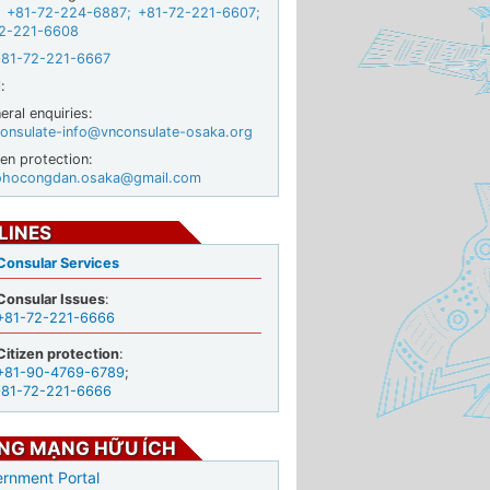
+81-72-224-6887
;
+81-72-221-6607
;
2-221-6608
+81-72-221-6667
:
ral enquiries:
onsulate-info@vnconsulate-osaka.org
zen protection:
ohocongdan.osaka@gmail.com
LINES
Consular Services
Consular Issues
:
+81-72-221-6666
Citizen protection
:
+81-90-4769-6789
;
+81-72-221-6666
NG MẠNG HỮU ÍCH
rnment Portal