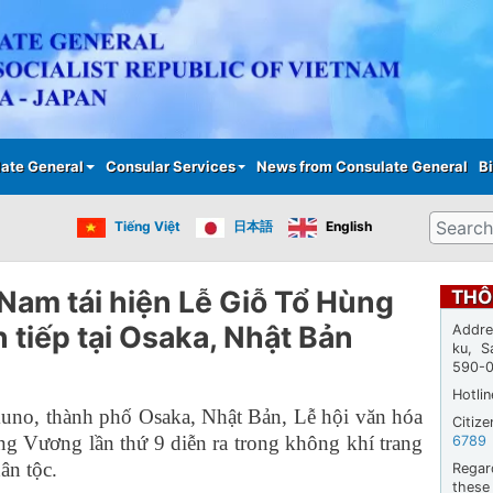
Skip
to
main
content
ate General
Consular Services
News from Consulate General
Bi
Search
Tiếng Việt
日本語
English
 Nam tái hiện Lễ Giỗ Tổ Hùng
THÔ
n tiếp tại Osaka, Nhật Bản
Addre
ku, S
590-
Hotli
kuno, thành phố Osaka, Nhật Bản, Lễ hội văn hóa
Citiz
g Vương lần thứ 9 diễn ra trong không khí trang
6789
ân tộc.
Regar
thes