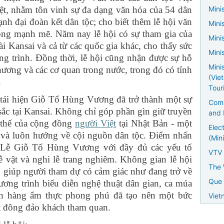
ệt, nhằm tôn vinh sự đa dạng văn hóa của 54 dân
Minis
nh đại đoàn kết dân tộc; cho biết thêm lễ hội văn
Mini
đồng mạnh mẽ. Năm nay lễ hội có sự tham gia của
Mini
i Kansai và cả từ các quốc gia khác, cho thấy sức
Mini
ng trình. Đồng thời, lễ hội cũng nhận được sự hỗ
Mini
phương và các cơ quan trong nước, trong đó có tỉnh
(Vie
.
Tour
i hiện Giỗ Tổ Hùng Vương đã trở thành một sự
Comm
sắc tại Kansai. Không chỉ góp phần gìn giữ truyền
and 
ị thế của cộng đồng
người Việt
tại Nhật Bản - một
Elec
 và luôn hướng về cội nguồn dân tộc. Điểm nhấn
(Mini
iện Lễ Giỗ Tổ Hùng Vương với đầy đủ các yếu tố
VTV
 vật và nghi lễ trang nghiêm. Không gian lễ hội
The 
, giúp người tham dự có cảm giác như đang trở về
Que 
ơng trình biểu diễn nghệ thuật dân gian, ca múa
an hàng ẩm thực phong phú đã tạo nên một bức
Viet
t đông đảo khách tham quan.