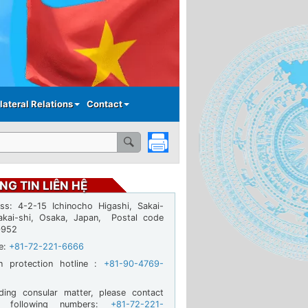
lateral Relations
Contact
NG TIN LIÊN HỆ
ss: 4-2-15 Ichinocho Higashi, Sakai-
akai-shi, Osaka, Japan, Postal code
0952
ne:
+81-72-221-6666
en protection hotline :
+81-90-4769-
ding consular matter, please contact
e following numbers:
+81-72-221-