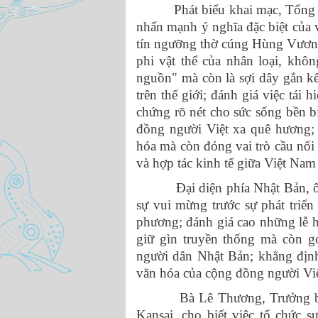
Phát biểu khai mạc, Tổng Lã
nhấn mạnh ý nghĩa đặc biệt của v
tín ngưỡng thờ cúng Hùng Vươn
phi vật thể của nhân loại, khô
nguồn" mà còn là sợi dây gắn kế
trên thế giới; đánh giá việc tá
chứng rõ nét cho sức sống bền b
đồng người Việt xa quê hương;
hóa mà còn đóng vai trò cầu nối
và hợp tác kinh tế giữa Việt Nam
Đại diện phía Nhật Bản, ông 
sự vui mừng trước sự phát triể
phương; đánh giá cao những lễ h
giữ gìn truyền thống mà còn g
người dân Nhật Bản; khẳng định
văn hóa của cộng đồng người Việt
Bà Lê Thương, Trưởng ban tổ
Kansai, cho biết việc tổ chức 