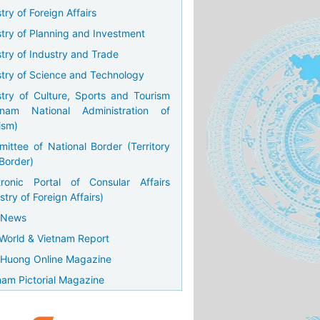
try of Foreign Affairs
stry of Planning and Investment
stry of Industry and Trade
stry of Science and Technology
stry of Culture, Sports and Tourism
tnam National Administration of
ism)
ittee of National Border (Territory
Border)
tronic Portal of Consular Affairs
stry of Foreign Affairs)
 News
World & Vietnam Report
Huong Online Magazine
nam Pictorial Magazine