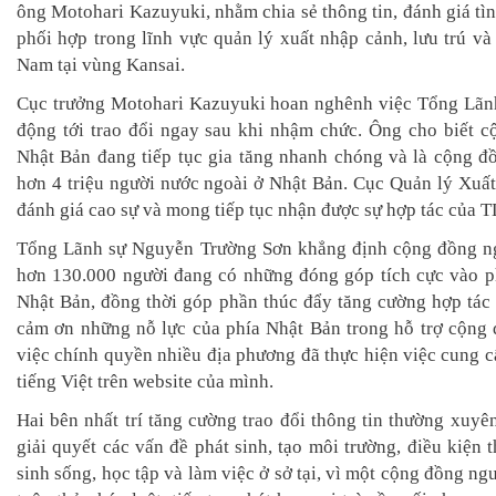
ông Motohari Kazuyuki, nhằm chia sẻ thông tin, đánh giá tì
phối hợp trong lĩnh vực quản lý xuất nhập cảnh, lưu trú và
Nam tại vùng Kansai.
Cục trưởng Motohari Kazuyuki hoan nghênh việc Tổng Lãn
động tới trao đổi ngay sau khi nhậm chức. Ông cho biết c
Nhật Bản đang tiếp tục gia tăng nhanh chóng và là cộng đồ
hơn 4 triệu người nước ngoài ở Nhật Bản. Cục Quản lý Xuấ
đánh giá cao sự và mong tiếp tục nhận được sự hợp tác của 
Tổng Lãnh sự Nguyễn Trường Sơn khẳng định cộng đồng ng
hơn 130.000 người đang có những đóng góp tích cực vào phá
Nhật Bản, đồng thời góp phần thúc đẩy tăng cường hợp tác
cảm ơn những nỗ lực của phía Nhật Bản trong hỗ trợ cộng 
việc chính quyền nhiều địa phương đã thực hiện việc cung c
tiếng Việt trên website của mình.
Hai bên nhất trí tăng cường trao đổi thông tin thường xuyên
giải quyết các vấn đề phát sinh, tạo môi trường, điều kiện
sinh sống, học tập và làm việc ở sở tại, vì một cộng đồng ng