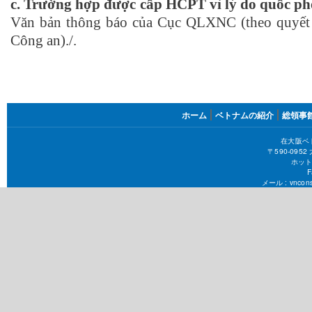
c. Trường hợp được cấp HCPT vì lý do quốc ph
Văn bản thông báo của Cục QLXNC (theo quyết
Công an)./.
FOOTER
ホーム
ベトナムの紹介
総領事
MENU
在大阪ベ
〒590-09
ホット
F
メール :
vncons