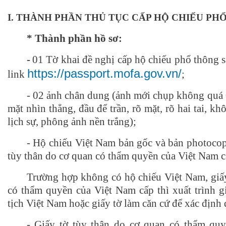
I. THÀNH PHẦN THỦ TỤC CẤP HỘ CHIẾU PH
* Thành phần hồ sơ:
-
01 Tờ khai đề nghị cấp hộ chiếu phổ thông s
https://passport.mofa.gov.vn/
link
;
-
02 ảnh chân dung (ảnh mới chụp không quá 
mặt nhìn thẳng, đầu để trần, rõ mặt, rõ hai tai, k
lịch sự, phông ảnh nền trắng);
-
Hộ chiếu Việt Nam bản gốc và bản photocopy
tùy thân do cơ quan có thẩm quyền của Việt Nam c
Trường hợp không có hộ chiếu Việt Nam, giấy
có thẩm quyền của Việt Nam cấp thì
xuất trình 
tịch Việt Nam hoặc giấy tờ làm căn cứ để xác định
- Giấy tờ tùy thân do cơ quan có thẩm quy