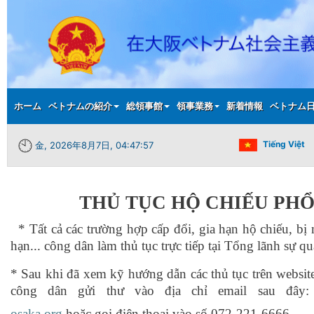
Main menu
ホーム
ベトナムの紹介
総領事館
領事業務
新着情報
ベトナム
Tiếng Việt
金, 2026年8月7日, 04:47:58
THỦ TỤC HỘ CHIẾU PH
* Tất cả các trường hợp cấp đổi, gia hạn hộ chiếu, bị 
hạn... công dân làm thủ tục trực tiếp tại Tổng lãnh sự 
* Sau khi đã xem kỹ hướng dẫn các thủ tục trên website
công dân gửi thư vào địa chỉ email sau đây
osaka.org
hoặc gọi điện thoại vào số 072-221-6666.