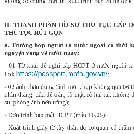
không có chứng thực thì xuất trình bản chính để ki
II.
THÀNH PHẦN
HỒ
SƠ THỦ TỤC CẤP Đ
THỦ TỤC RÚT GỌN
a. Trường hợp người ra nước ngoài có thời h
nguyện vọng về nước ngay:
- 01 Tờ khai đề nghị cấp HCPT ở nước ngoài
sa
https://passport.mofa.gov.vn/
link
;
- 02 ảnh chân dung (ảnh mới chụp không quá 06 t
nhìn thẳng, đầu để trần, rõ mặt, rõ hai tai, không 
sự, phông ảnh nền trắng);
- Đơn trình báo mất HCPT (mẫu TK05);
- Xuất trình giấy tờ tùy thân do cơ quan có thẩm