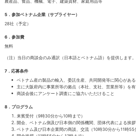
農産品、食品、機械、電子、建築資材、家庭用品等
5．参加ベトナム企業（サプライヤー）
28社（予定）
6．参加費
無料
（注）当日の商談会のみ通訳（日本語とベトナム語）を提供します
7．応募条件
ベトナム産の製品の輸入、委託生産、共同開発等に関心がある
主に大阪府内に事業所等の拠点（本社、支社、営業所等）を有
商談会後にアンケート調査にご協力いただけること
8．プログラム
来賓受付（9時30分から10時まで）
開会、ベトナム側及び日本側の関係機関、団体代表による挨拶（
ベトナム及び日本企業間の商談、交流（10時30分から11時5
閉会挨拶（11時55分から12時まで）