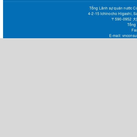
Tổng Lãnh sự quán nước Cộ
4-2-15 Ichinocho Higashi, S
〒590-095
Tổng 
Fax 
E-mail:
vnconsu