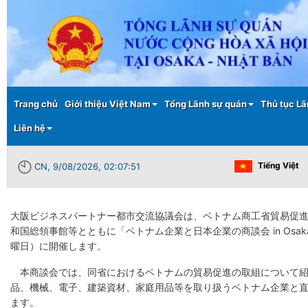
Main menu
Trang chủ
Giới thiệu Việt Nam
Tổng Lãnh sự quán
Thủ tục Lã
Liên hệ
Tiếng Việt
CN, 9/08/2026, 02:07:52
大阪ビジネスパートナー都市交流協議会は、ベトナム商工省貿易促
和国総領事館等とともに「ベトナム企業と日本企業の商談会 in Osaka
曜日）に開催します。
本商談会では、同省におけるベトナムの貿易促進の取組について紹
品、機械、電子、建築資材、家庭用品等を取り扱うベトナム企業と
ます。