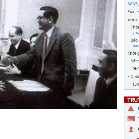
6887
;
Fax:
E-mail
- Thô
vnc
- Bảo
ba
Thời g
- Sán
9h00 
- Chiề
15h30
TRU