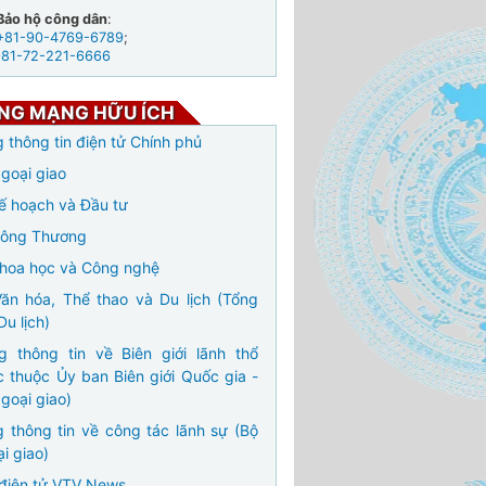
Bảo hộ công dân
:
+81-90-4769-6789
;
+81-72-221-6666
NG MẠNG HỮU ÍCH
 thông tin điện tử Chính phủ
goại giao
ế hoạch và Đầu tư
Công Thương
hoa học và Công nghệ
ăn hóa, Thể thao và Du lịch (Tổng
Du lịch)
g thông tin về Biên giới lãnh thổ
c thuộc Ủy ban Biên giới Quốc gia -
goại giao)
 thông tin về công tác lãnh sự (Bộ
i giao)
điện tử VTV News