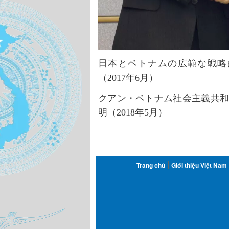
日本とベトナムの広範な戦略
（
2017年6月）
クアン・ベトナム社会主義共
明（
2018年5月）
FOOTER
Trang chủ
Giới thiệu Việt Nam
MENU