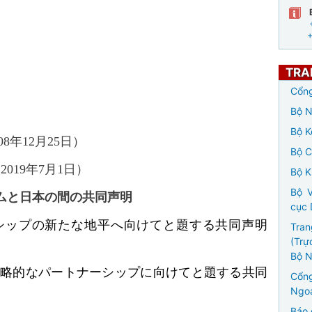
TRA
Cổng
Bộ N
）
Bộ K
008年12月25日）
Bộ 
19年7月1日）
Bộ K
Bộ V
ムと日本の間の共同声明
cục 
シップの新たな地平へ向けてと題する共同声明
Tran
(Trự
Bộ N
戦略的なパートナーシップに向けてと題する共同
Cổng
Ngoạ
Báo 