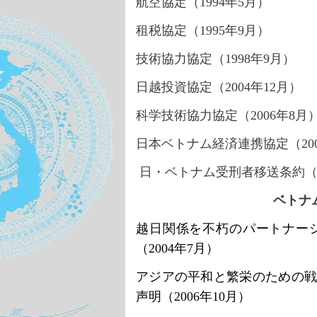
航空協定（
1994年5月）
租税協定（
1995年9月）
技術協力協定（
1998年9月）
日越投資協定（
2004年12月）
科学技術協力協定（
2006年8月
日本ベトナム経済連携協定（
2
日・ベトナム受刑者移送条約（20
ベトナ
越日関係を不朽のパートナー
（
2004年7月）
アジアの平和と繁栄のための
声明（
2006年10月）