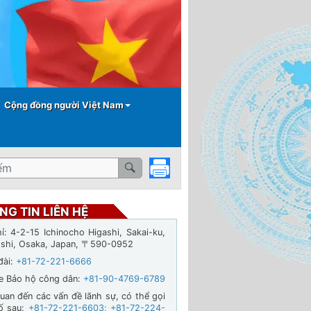
Cộng đồng người Việt Nam
NG TIN LIÊN HỆ
hỉ: 4-2-15 Ichinocho Higashi, Sakai-ku,
-shi, Osaka, Japan, 〒590-0952
đài:
+81-72-221-6666
ne Bảo hộ công dân:
+81-90-4769-6789
quan đến các vấn đề lãnh sự, có thể gọi
ố sau:
+81-72-221-6603
;
+81-72-224-