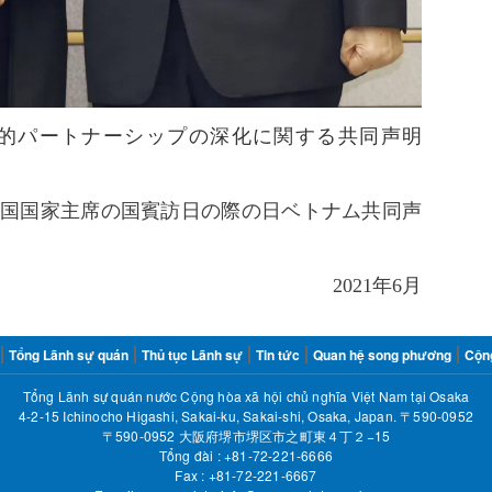
的パートナーシップの深化に関する共同声明
和国国家主席の国賓訪日の際の日ベトナム共同声
2021年6月
Tổng Lãnh sự quán
Thủ tục Lãnh sự
Tin tức
Quan hệ song phương
Cộn
Tổng Lãnh sự quán nước Cộng hòa xã hội chủ nghĩa Việt Nam tại Osaka
4-2-15 Ichinocho Higashi, Sakai-ku, Sakai-shi, Osaka, Japan. 〒590-0952
〒590-0952 大阪府堺市堺区市之町東４丁２−15
Tổng đài :
​+81-72-221-6666
Fax : ​
+81-72-221-6667​