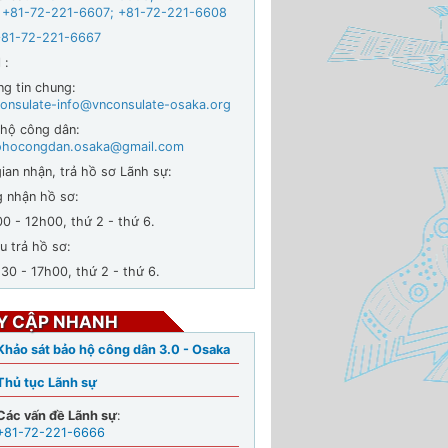
 +
81-72-221-6607
;
+81-72-221-6608
+81-72-221-6667
 :
ng tin chung:
onsulate-info@vnconsulate-osaka.org
 hộ công dân:
ohocongdan.osaka@gmail.com
ian nhận, trả hồ sơ Lãnh sự:
g nhận hồ sơ:
- 12h00, thứ 2 - thứ 6.
u trả hồ sơ:
 - 17h00, thứ 2 - thứ 6.
Y CẬP NHANH
Khảo sát bảo hộ công dân 3.0 - Osaka
Thủ tục Lãnh sự
Các vấn đề Lãnh sự
:
+81-72-221-6666