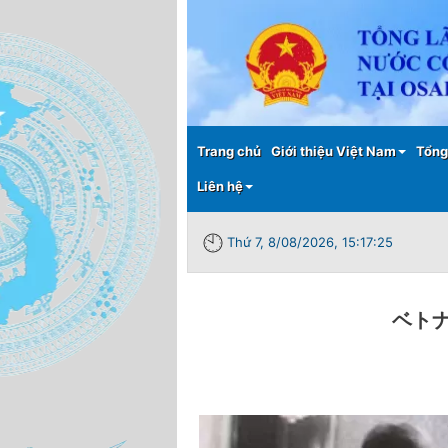
Main menu
Trang chủ
Giới thiệu Việt Nam
Tổng
Liên hệ
Thứ 7, 8/08/2026, 15:17:26
ベト