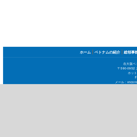
FOOTER
ホーム
ベトナムの紹介
総領事
MENU
在大阪ベ
〒590-09
ホット
F
メール :
vncons