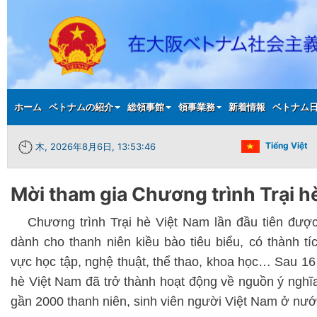
Main menu
ホーム
ベトナムの紹介
総領事館
領事業務
新着情報
ベトナム
Tiếng Việt
木, 2026年8月6日, 13:53:46
Mời tham gia Chương trình Trại h
Chương trình Trại hè Việt Nam lần đầu tiên đư
dành cho thanh niên kiều bào tiêu biểu, có thành tíc
vực học tập, nghệ thuật, thể thao, khoa học… Sau 16 
hè Việt Nam đã trở thành hoạt động về nguồn ý nghĩa
gần 2000 thanh niên, sinh viên người Việt Nam ở nướ