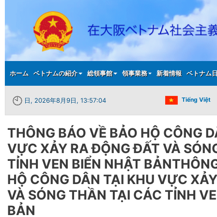
Main menu
ホーム
ベトナムの紹介
総領事館
領事業務
新着情報
ベトナム
Tiếng Việt
日, 2026年8月9日, 13:57:04
THÔNG BÁO VỀ BẢO HỘ CÔNG D
VỰC XẢY RA ĐỘNG ĐẤT VÀ SÓNG
TỈNH VEN BIỂN NHẬT BẢNTHÔNG
HỘ CÔNG DÂN TẠI KHU VỰC XẢY
VÀ SÓNG THẦN TẠI CÁC TỈNH VE
BẢN