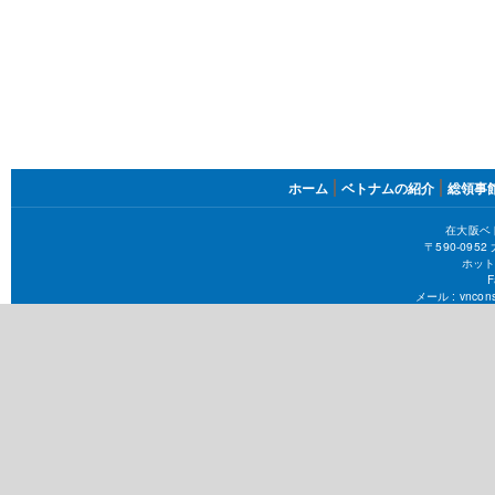
FOOTER
ホーム
ベトナムの紹介
総領事
MENU
在大阪ベ
〒590-09
ホット
F
メール :
vncons