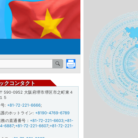
ックコンタクト
: 〒590-0952 大阪府堺市堺区市之町東４
１５
番号
:
+81-72-221-6666
;
保護のホットライン
:
+8190-4769-6789
業務の直通番号：
+81-72-221-6603
;
+81-
24-6887
;
+81-72-221-6607
;
+81-72-221-