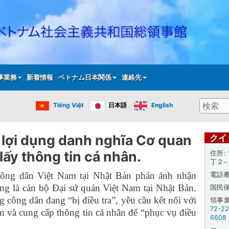
メ
イ
ン
コ
ン
テ
事業務
新着情報
ベトナム日本関係
連絡先
ン
ツ
検
Tiếng Việt
日本語
English
に
索
移
動
 lợi dụng danh nghĩa Cơ quan
クイ
 lấy thông tin cá nhân.
住所
丁２−
công dân Việt Nam tại Nhật Bản phản ánh nhận
電話
xưng là cán bộ Đại sứ quán Việt Nam tại Nhật Bản.
国民
công dân đang “bị điều tra”, yêu cầu kết nối với
領事
72-2
n và cung cấp thông tin cá nhân để “phục vụ điều
6608