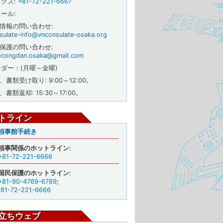
ックス
:
+81-72-221-6667
メール
:
般情報の問い合わせ:
sulate-info@vnconsulate-osaka.org
民保護の問い合わせ:
congdan.osaka@gmail.com
ダー：(月曜～金曜)
前、書類受け取り: 9:00～12:00。
、書類返却: 15:30～17:00。
トライン
領事館手続き
領事関係のホットライン
:
+81-72-221-6666
国民保護のホットライン
:
+81-90-4769-6789
;
+81-72-221-6666
立ちウェブ