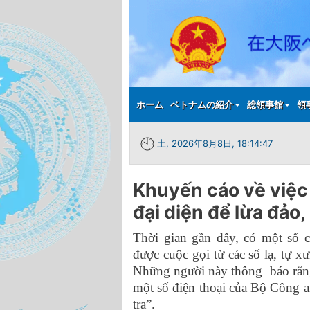
Main menu
ホーム
ベトナムの紹介
総領事館
領
土, 2026年8月8日, 18:14:47
Khuyến cáo về việc
đại diện để lừa đảo,
Thời gian gần đây, có một số 
được cuộc gọi từ các số lạ, tự 
Những người này thông báo rằng 
một số điện thoại của Bộ Công a
tra”.