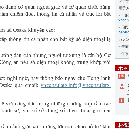
ファ
danh cơ quan ngoại giao và cơ quan chức năng
電子
ằm chiếm đoạt thông tin cá nhân và trục lợi bất
- 一
vncon
- 国
tại Osaka khuyến cáo:
baoho
ấp thông tin cá nhân cho bất kỳ số điện thoại lạ
カレン
- 午
- 午後
hướng dẫn của những người tự xưng là cán bộ Cơ
Công an nếu số điện thoại không trùng khớp với
ホッ
hợp nghi ngờ, hãy thông báo ngay cho Tổng lãnh
 Osaka qua email:
vnconsulate-info@vnconsulate-
 hệ với công dân trong những trường hợp cần xác
 lãnh sự, và chỉ sử dụng số điện thoại ghi trên
お役
cần cảnh giác với những lời mời chào hỗ trợ làm