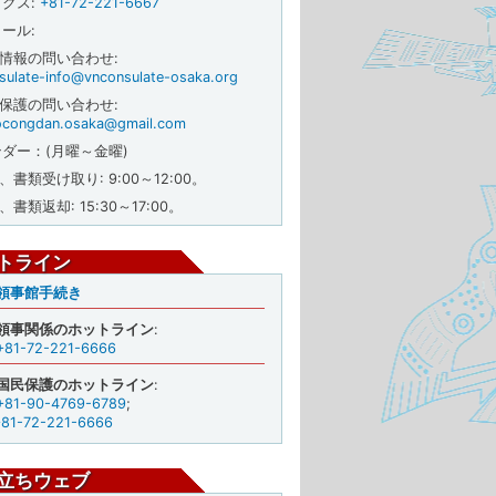
ックス
:
+81-72-221-6667
メール
:
般情報の問い合わせ:
sulate-info@vnconsulate-osaka.org
民保護の問い合わせ:
congdan.osaka@gmail.com
ダー：(月曜～金曜)
前、書類受け取り: 9:00～12:00。
、書類返却: 15:30～17:00。
トライン
領事館手続き
領事関係のホットライン
:
+81-72-221-6666
国民保護のホットライン
:
+81-90-4769-6789
;
+81-72-221-6666
立ちウェブ