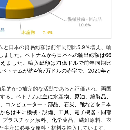
ナムと日本の貿易総額は前年同期比5.9％増え、輸
達しました。ベト
ナムから日本への輸出総額は
66
増えました。輸入総額は71億ドルで前年同期比
はベトナムが約4億7万ドルの赤字で、2020年と
。
補足的かつ補完的な活動であると評価され、両国
与する
。ベトナムは主に水産物、原油、縫製品、
品、コンピューター・部品、石炭、靴などを日本
本からは主に機械・設備、工具、電子機器・同部
、プラスチック原料、化学
薬品、繊維原料、衣
た生産に必要な原料・材料を輸入しています。