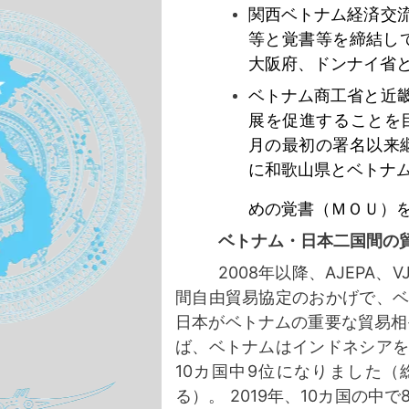
関西ベトナム経済交
等と覚書等を締結し
大阪府、ドンナイ省
ベトナム商工省と近
展を促進することを
月の最初の署名以来
に和歌山県とベトナ
めの覚書（ＭＯＵ）
ベトナム・日本二国間の
2008年以降、AJEPA、
間自由貿易協定のおかげで、
日本がベトナムの重要な貿易相
ば、ベトナムはインドネシア
10カ国中9位になりました（総
る）。 2019年、10カ国の