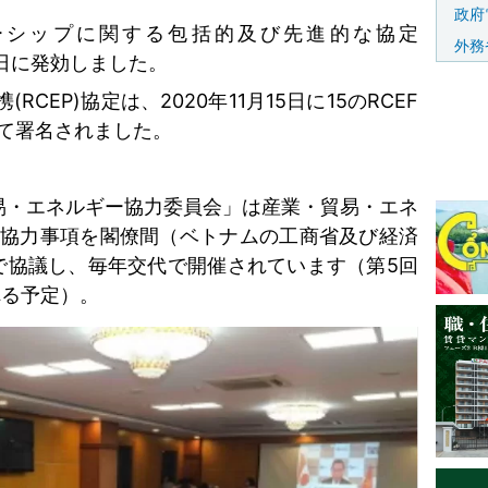
政府
ーシップに関する包括的及び先進的な協定
外務
日に発効しました。
携
(RCEP)
協定は、
2020
年
11
月
15
日に
15
の
RCEF
て署名されました。
易・エネルギー協力委員会」は産業・貿易・エネ
い協力事項を閣僚間（ベトナムの工商省及び経済
で協議し、毎年交代で開催されています（第
5
回
れる予定）。