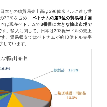
の日本との総貿易売上高は396億米ドルに達し世
7.2％を占め、
ベトナムの第
3
位の貿易相手国
日本は現在ベトナムで
3番目に大きな輸出市場で
ルです。輸入に関して、日本は203億米ドルの売上
です
。貿易収支ではベトナムが約10億ドル赤字
％減少しています。