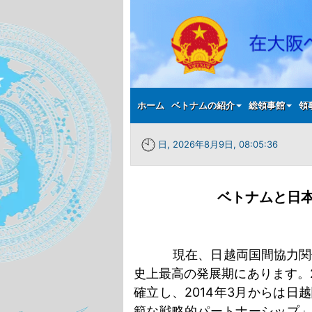
Main menu
ホーム
ベトナムの紹介
総領事館
領
日, 2026年8月9日, 08:05:38
ベトナムと日
現在、日越両国間協力関
史上最高の発展期にあります。
確立し、
2014
年
3
月からは日越
範な戦略的パートナーシップ