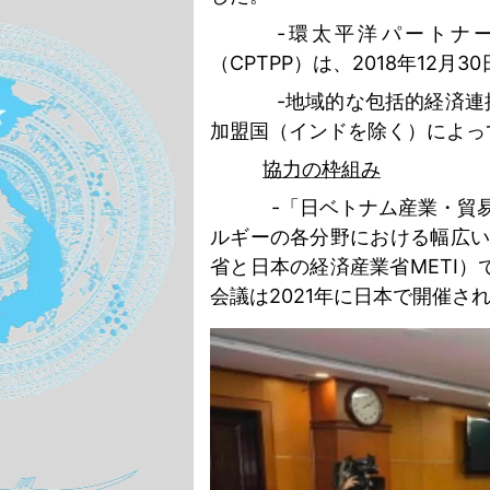
-
環太平洋パートナ
（
CPTPP
）は、
2018
年
12
月
30
-
地域的な包括的経済連
加盟国（インドを除く）によっ
協力の枠組み
-
「日ベトナム産業・貿
ルギーの各分野における幅広
省と日本の経済産業省
METI
）
会議は
2021
年に日本で開催さ