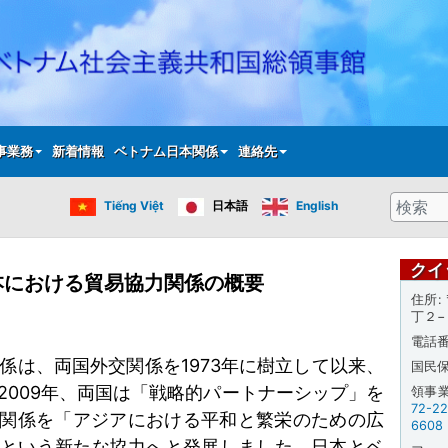
メ
イ
ン
コ
ン
テ
事業務
新着情報
ベトナム日本関係
連絡先
ン
ツ
検
Tiếng Việt
日本語
English
に
索
移
動
クイ
本における貿易協力関係の概要
住所
丁２−
電話
係は、両国外交関係を
1973
年に樹立して以来、
国民
2009
年、両国は「戦略的パートナーシップ」を
領事
72-2
関係を「アジアにおける平和と繁栄のための広
6608
」という新たな協力へと発展しました。日本とベ