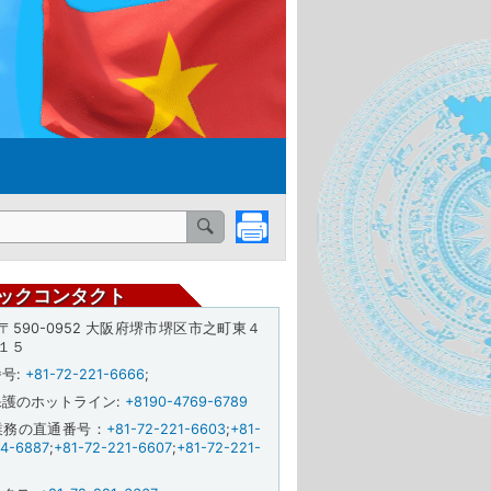
ックコンタクト
: 〒590-0952 大阪府堺市堺区市之町東４
１５
番号
:
+81-72-221-6666
;
保護のホットライン
:
+8190-4769-6789
業務の直通番号：
+81-72-221-6603
;
+81-
24-6887
;
+81-72-221-6607
;
+81-72-221-