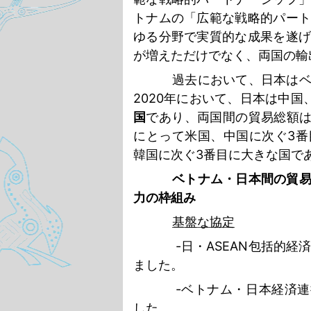
トナムの「広範な戦略的パー
ゆる分野で実質的な成果を遂
が増えただけでなく、両国の輸
過去において、日本は
2020
年において、日本は中国
国
であり、両国間の貿易総額
にとって米国、中国に次ぐ
3
番
韓国に次ぐ
3
番目に大きな国で
ベトナム・日本間の貿
力の枠組み
基盤な協定
-
日・
ASEAN
包括的経
ました。
-
ベトナム・日本経済連
した。