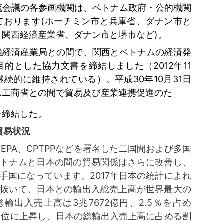
流会議の各参画機関は、ベトナム政府・公的機関
ております
(
ホーチミン市と兵庫省、ダナン市と
と関西経済産業省、ダナン市と堺市など
)
。
畿経済産業局との間で、関西とベトナムの経済発
目的とした協力文書を締結しました（
2012
年
11
継続的に維持されている）。平成
30
年
10
月
31
日
ム工商省との間で貿易及び産業連携促進のた
を締結した。
貿易状況
VJEPA、CPTPPなどを署名した二国間および多国
ベトナムと日本の間の貿易関係はさらに改善し、
手国になっています。2017年日本の統計によれ
を抜いて、日本との輸出入総売上高が世界最大の
輸出入売上高は3兆7672億円、2.5％を占め
中で8位に上昇し、日本の総輸出入売上高に占める割