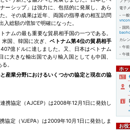
ファ
トナーシップ」は強力に、包括的に発展し、あら
電子
げた。その成果は近年、両国の指導者の相互訪問
- 一
vncon
出入総額の増加で明確になった。
- 国
ベトナムの最も重要な貿易相手国の一つである。
baoho
カレン
、米国、韓国に次ぎ、
ベトナム第
4
位の貿易相手
- 午
は
407
億ドルに達しました。又、日本はベトナム
- 午後
目に大きな輸出国であり輸入国としても中国、
ある。
ホッ
易と産業分野におけるいくつかの協定と現在の協
済連携協定（
AJCEP
）は
2008
年
12
月
1
日に発効し
携協定（
VJEPA
）は
2009
年
10
月
1
日に発効しま
お役