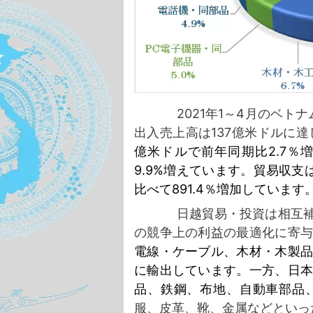
2021年1～4月のベト
出入売上高は137億米ドルに
億米ドルで前年同期比2.7％
9.9%増えています。貿易収支
比べて891.4％増加しています
日越貿易・投資は相互
の競争上の利益の最適化に寄
電線・ケーブル、木材・木製
に輸出しています。一方、日
品、鉄鋼、布地、自動車部品
服、皮革、靴、金属などといっ