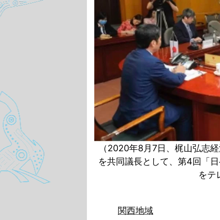
（
2020
年
8
月
7
日、梶山弘志経
を共同議長として、第
4
回「日
をテ
関西地域