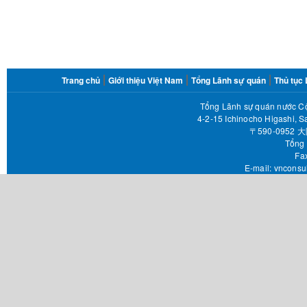
FOOTER
Trang chủ
Giới thiệu Việt Nam
Tổng Lãnh sự quán
Thủ tục
MENU
Tổng Lãnh sự quán nước Cộ
4-2-15 Ichinocho Higashi, S
〒590-095
Tổng 
Fax 
E-mail:
vnconsu