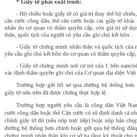
* Giấy tờ phải xuất trình:
-
Hộ chiếu hoặc giấy tờ có giá trị thay thế hộ chiế
căn cước công dân, thẻ căn cước hoặc các giấy tờ khác 
nhân do cơ quan có thẩm quyền cấp, còn giá trị sử d
thân, quốc tịch của người có yêu cầu ghi chú kết hôn.
- Giấy tờ chứng minh nhân thân và quốc tịch của 
yêu cầu ghi chú kết hôn do cơ quan có thẩm quyền cấp, c
- Giấy tờ chứng minh nơi cư trú của 1 bên nam/n
xác định thẩm quyền ghi chú của Cơ quan đại diện Việ
Trường hợp gửi hồ sơ qua đường hệ thống bưu c
giấy tờ nêu trên đã được chứng thực hợp lệ.
Trường hợp người yêu cầu là công dân Việt Na
cước công dân hoặc thẻ Căn cước có số định danh cá nhâ
chính giấy tờ đó (nếu nộp trực tiếp) hoặc nộp bản chụ
đường hệ thống bưu chính hoặc gửi qua hệ thống đăng 
chứng minh nhân thân khi cơ sở hạ tầng kỹ thuật cho 