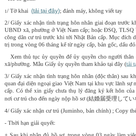
/ Tờ khai
(
tải tại đây
)
; đánh máy, không viết tay
1
2/ Giấy xác nhận tình trạng hôn nhân giai đoạn trước k
UBND xã, phường ở Việt Nam cấp; hoặc ĐSQ, TLSQ V
công dân cư trú trước khi tới Nhật Bản cấp. Mục đích 
trị trong vòng 06 tháng kể từ ngày cấp, bản gốc, dấu đỏ
Xem thủ tục ủy quyền để ủy quyền cho người thân 
xã/phường. Mẫu Giấy ủy quyền tham khảo tại đây (
tải 
3/ Giấy xác nhận tình trạng hôn nhân (độc thân) sau kh
quan đại diện ngoại giao Việt Nam tại khu vực lãnh sự n
cấp. Có thể xin giấy chưa thụ lý đăng ký kết hôn củ
nơi cư trú cho đến ngày nộp hồ sơ (
結婚届受理
してい
4/ Giấy xác nhận cư trú (Juminho, bản chính) ; Copy thẻ
-
Thời hạn giải quyết:
+ Sau khi nhận đủ hồ sơ, trong vòng 03 ngày làm việ