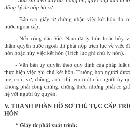
*Sau khi điền đầy đủ thông tin, quý công dân in t
đăng ký để nộp hồ sơ.
- Bản sao giấy tờ chứng nhận việc kết hôn do 
nước ngoài cấp;
- Nếu công dân Việt Nam đã ly hôn hoặc hủy vi
thẩm quyền nước ngoài thì phải nộp trích lục về việc đã
hôn hoặc hủy việc kết hôn (Trích lục ghi chú ly hôn).
- Văn bản ủy quyền theo quy định của pháp luật 
thực hiện việc ghi chú kết hôn. Trường hợp người được
mẹ, con, vợ, chồng, anh, chị, em ruột của người ủy q
không phải công chứng, chứng thực, nhưng phải có gi
hệ với người ủy quyền.
V.
THÀNH PHẦN HỒ SƠ THỦ TỤC
CẤP TRÍ
HÔN
* Giấy tờ phải xuất trình: