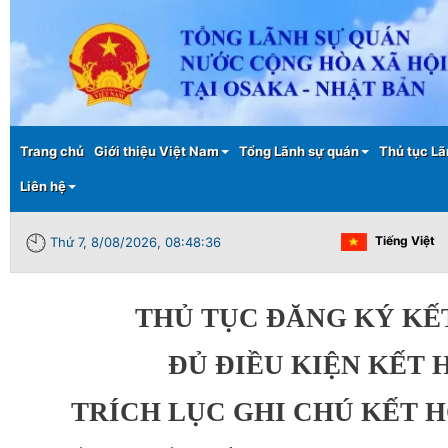
Main menu
Trang chủ
Giới thiệu Việt Nam
Tổng Lãnh sự quán
Thủ tục Lã
Liên hệ
Tiếng Việt
Thứ 7, 8/08/2026, 08:48:37
THỦ TỤC ĐĂNG KÝ KẾ
ĐỦ ĐIỀU KIỆN KẾT 
TRÍCH LỤC GHI CHÚ KẾT 