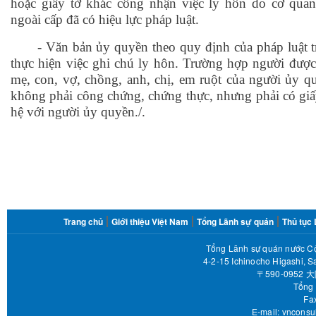
hoặc giấy tờ khác công nhận việc ly hôn do cơ qua
ngoài cấp đã có hiệu lực pháp luật.
- Văn bản ủy quyền theo quy định của pháp luật 
thực hiện việc ghi chú ly hôn. Trường hợp người được
mẹ, con, vợ, chồng, anh, chị, em ruột của người ủy q
không phải công chứng, chứng thực, nhưng phải có gi
hệ với người ủy quyền./.
FOOTER
Trang chủ
Giới thiệu Việt Nam
Tổng Lãnh sự quán
Thủ tục
MENU
Tổng Lãnh sự quán nước Cộ
4-2-15 Ichinocho Higashi, S
〒590-095
Tổng 
Fax 
E-mail:
vnconsu