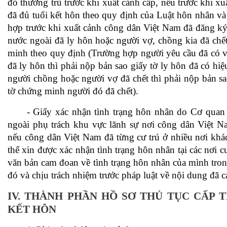
đó thường trú trước khi xuất cảnh cấp, nếu trước khi x
đã đủ tuổi kết hôn theo quy định của Luật hôn nhân và
hợp trước khi xuất cảnh công dân Việt Nam đã đăng ký
nước ngoài đã ly hôn hoặc người vợ, chồng kia đã chết
minh theo quy định (Trường hợp người yêu cầu đã có 
đã ly hôn thì phải nộp bản sao giấy tờ ly hôn đã có hiệ
người chồng hoặc người vợ đã chết thì phải nộp bản s
tờ chứng minh người đó đã chết).
- Giấy xác nhận tình trạng hôn nhân do Cơ quan
ngoài phụ trách khu vực lãnh sự nơi công dân Việt Na
nếu công dân Việt Nam đã từng cư trú ở nhiều nơi kh
thể xin được xác nhận tình trạng hôn nhân tại các nơi cư
văn bản cam đoan về tình trạng hôn nhân của mình trong
đó và chịu trách nhiệm trước pháp luật về nội dung đã 
IV.
THÀNH PHẦN HỒ SƠ THỦ TỤC
CẤP T
KẾT HÔN