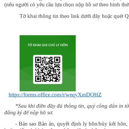
(nếu người có yêu cầu lựa chọn nộp hồ sơ theo hình thức 
Tờ khai thông tin theo link dưới đây hoặc qué
https://forms.office.com/r/weqyXmDQHZ
*Sau khi điền đầy đủ thông tin, quý công dân in t
đăng ký để nộp hồ sơ.
- Bản sao Bản án, quyết định ly hôn/hủy kết hôn,