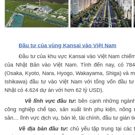
Đầu tư của vùng Kansai vào Việt Nam
Đầu tư của khu vực Kansai vào Việt Nam chiế
của Nhật Bản vào Việt Nam.
T
ính đến nay, có
78
(Osaka, Kyoto, Nara, Hyogo, Wakayama, Shiga) và mộ
Ishikawa) đầu tư vào Việt Nam với tổng vốn đầu t
Nhật có 4.624 dự án với hơn 6
2
tỷ USD).
Về lĩnh vực đầu tư:
bên cạnh những ngàn
công nghiệp chế tạo, sản xuất linh phụ kiện, nông 
sản… lĩnh vực dịch vụ, bán lẻ, tài chính, đầu tư gián ti
Về đ
ịa bàn đầu tư:
chủ yếu tập trung tại các