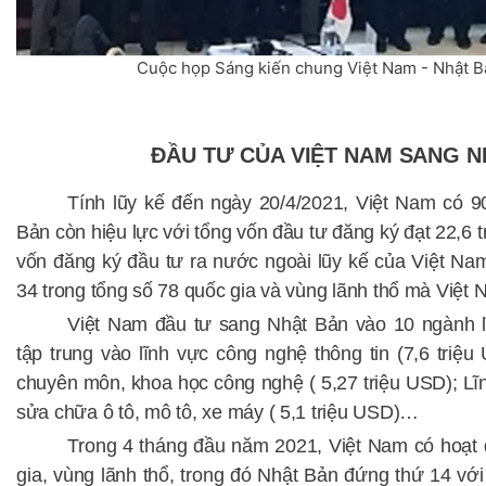
Cuộc họp Sáng kiến chung Việt Nam - Nhật Bả
ĐẦU TƯ CỦA VIỆT NAM SANG N
Tính lũy kế đến ngày 20/4/2021,
Việt Nam
có 9
Bản
còn hiệu lực với tổng vốn đầu tư đăng ký đạt
22
,
6
t
vốn đăng ký đầu tư ra nước ngoài lũy kế của Việt Na
34
trong
tổng
số
78
quốc gia và vùng lãnh thổ
mà
Việt N
Việt Nam đầu tư sang Nhật Bản vào 10 ngành l
tập trung vào lĩnh vực công nghệ thông tin
(
7,6 triệu
chuyên môn, khoa học công
nghệ
(
5,27 triệu USD
);
Lĩ
sửa chữa ô tô, mô tô, xe
máy
(
5,1 triệu USD
)…
Trong 4 tháng đầu năm 2021, Việt Nam
có hoạt 
gia, vùng lãnh thổ
, trong đó Nhật Bản đứng thứ
14
với