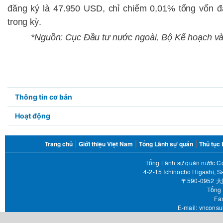
đăng ký
là 47.950 USD, chỉ chiếm 0,01% tổng vốn đ
trong kỳ.
*Nguồn: Cục Đầu tư nước ngoài, Bộ Kế hoạch và 
Submenu3
Thông tin cơ bản
in
Hoạt động
page
FOOTER
Trang chủ
Giới thiệu Việt Nam
Tổng Lãnh sự quán
Thủ tục
MENU
Tổng Lãnh sự quán nước Cộ
4-2-15 Ichinocho Higashi, S
〒590-095
Tổng 
Fax 
E-mail:
vnconsu