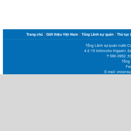
FOOTER
Trang chủ
Giới thiệu Việt Nam
Tổng Lãnh sự quán
Thủ tục
MENU
Tổng Lãnh sự quán nước Cộ
4-2-15 Ichinocho Higashi, S
〒590-095
Tổng 
Fax 
E-mail:
vnconsu