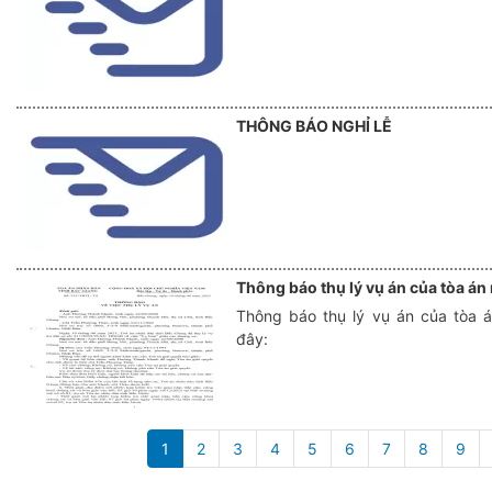
THÔNG BÁO NGHỈ LỄ
Thông báo thụ lý vụ án của tòa án
Thông báo thụ lý vụ án của tòa á
đây:
Pagination
1
2
3
4
5
6
7
8
9