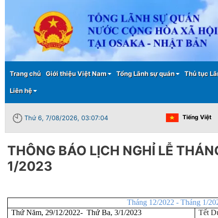
Main menu
Trang chủ
Giới thiệu Việt Nam
Tổng Lãnh sự quán
Thủ tục Lã
Liên hệ
Tiếng Việt
Thứ 6, 7/08/2026, 03:07:04
THÔNG BÁO LỊCH NGHỈ LỄ THÁN
1/2023
Tháng 12/2022 - Tháng 1/20
Thứ Năm, 29/12/2022- Thứ Ba, 3/1/2023
Tết D