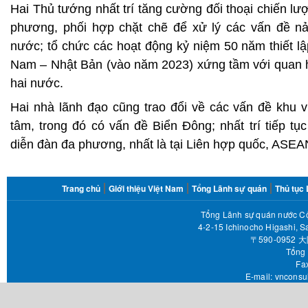
Hai Thủ tướng nhất trí tăng cường đối thoại chiến lư
phương, phối hợp chặt chẽ để xử lý các vấn đề nả
nước; tổ chức các hoạt động kỷ niệm 50 năm thiết lậ
Nam – Nhật Bản (vào năm 2023) xứng tầm với quan hệ
hai nước.
Hai nhà lãnh đạo cũng trao đổi về các vấn đề khu 
tâm, trong đó có vấn đề Biển Đông; nhất trí tiếp tục
diễn đàn đa phương, nhất là tại Liên hợp quốc, ASEA
FOOTER
Trang chủ
Giới thiệu Việt Nam
Tổng Lãnh sự quán
Thủ tục
MENU
Tổng Lãnh sự quán nước Cộ
4-2-15 Ichinocho Higashi, S
〒590-095
Tổng 
Fax 
E-mail:
vnconsu