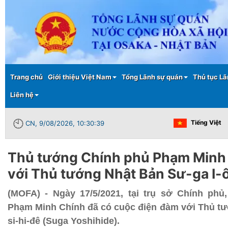
Main menu
Trang chủ
Giới thiệu Việt Nam
Tổng Lãnh sự quán
Thủ tục Lã
Liên hệ
Tiếng Việt
CN, 9/08/2026, 10:30:39
Thủ tướng Chính phủ Phạm Minh
với Thủ tướng Nhật Bản Sư-ga I-
(MOFA) - Ngày 17/5/2021, tại trụ sở Chính ph
Phạm Minh Chính đã có cuộc điện đàm với Thủ tư
si-hi-đê (Suga Yoshihide).