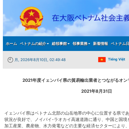
Main menu
ホーム
ベトナムの紹介
総領事館
領事業務
新着情報
ベトナム
Tiếng Việt
月, 2026年8月10日, 02:49:49
2021
年度
イェンバイ県の貿易輸出業者とつながる
オン
2021
年
8
月
31
日
イェンバイ県はベトナム北部の山岳地帯の中心に位置する県で
状況が良好で、ノイバイ-ラオカイ高速道路に通り、中国と国境
加工産業、農産物、水力発電などの主要な経済セクターにより