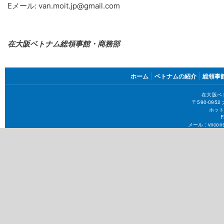
Eメール: van.moit.jp@gmail.com
在大阪ベトナム総領事館・商務部
FOOTER
ホーム
ベトナムの紹介
総領事
MENU
在大阪ベ
〒590-09
ホット
F
メール :
vncons