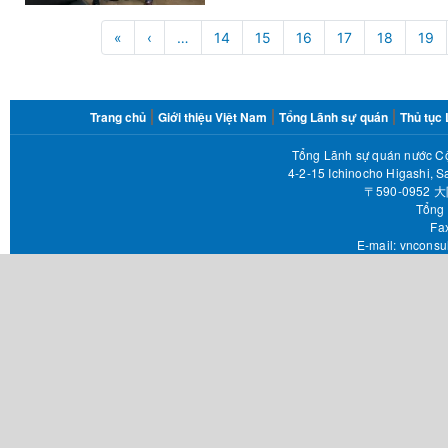
Pagination
«
First
‹
Trang
…
14
15
16
17
18
19
page
trước
FOOTER
Trang chủ
Giới thiệu Việt Nam
Tổng Lãnh sự quán
Thủ tục
MENU
Tổng Lãnh sự quán nước Cộ
4-2-15 Ichinocho Higashi, S
〒590-095
Tổng 
Fax 
E-mail:
vnconsu