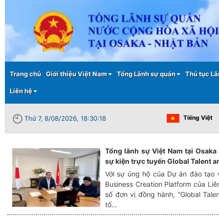
Main menu
Trang chủ
Giới thiệu Việt Nam
Tổng Lãnh sự quán
Thủ tục Lã
Liên hệ
Tiếng Việt
Thứ 7, 8/08/2026, 18:30:18
Tổng lãnh sự Việt Nam tại Osaka
sự kiện trực tuyến Global Talent 
Với sự ủng hộ của Dự án đào tạo 
Business Creation Platform của Li
số đơn vị đồng hành, “Global Tal
tổ…