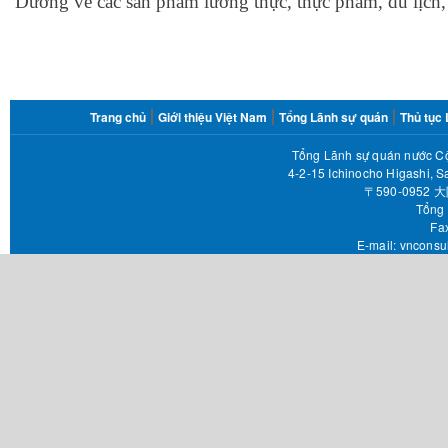
Dương về các sản phẩm lương thực, thực phẩm, du lịch, s
FOOTER
Trang chủ
Giới thiệu Việt Nam
Tổng Lãnh sự quán
Thủ tục
MENU
Tổng Lãnh sự quán nước Cộ
4-2-15 Ichinocho Higashi, S
〒590-095
Tổng 
Fax 
E-mail:
vnconsu