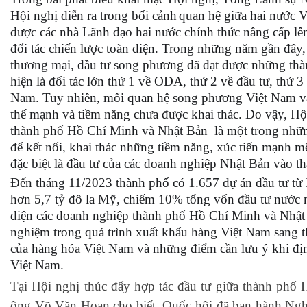
Hội nghị diễn ra trong bối cảnh
quan hệ giữa hai nước 
được các nhà Lãnh đạo hai nước chính thức nâng cấp lê
đối tác chiến lược toàn diện. Trong những năm gần đây,
thương mại, đầu tư song phương đã đạt được những thà
hiện là đối tác lớn thứ 1 về ODA, thứ 2 về đầu tư, thứ 
Nam. Tuy nhiên, mối quan hệ song phương Việt Nam v
thế mạnh và tiềm năng chưa được khai thác. Do vậy, Hội
thành phố Hồ Chí Minh và Nhật Bản là một trong những 
để kết nối, khai thác những tiềm năng, xúc tiến mạnh m
đặc biệt là đầu tư của các doanh nghiệp Nhật Bản vào 
Đến tháng 11/2023 thành phố có 1.657 dự án đầu tư từ 
hơn 5,7 tỷ đô la Mỹ, chiếm 10% tổng vốn đầu tư nước n
diện các doanh nghiệp thành phố Hồ Chí Minh và Nhật 
nghiệm trong quá trình xuất khẩu hàng Việt Nam sang t
của hàng hóa Việt Nam và những điểm cần lưu ý khi đ
Việt Nam.
Tại Hội nghị thúc đẩy hợp tác đầu tư giữa thành phố
ông Võ Văn Hoan cho biết, Quốc hội đã ban hành Ngh