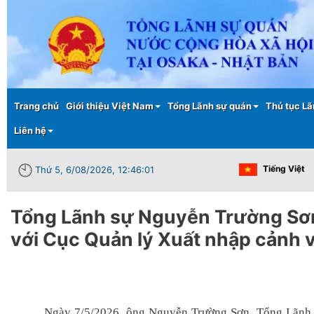
Main menu
Trang chủ
Giới thiệu Việt Nam
Tổng Lãnh sự quán
Thủ tục Lã
Liên hệ
Tiếng Việt
Thứ 5, 6/08/2026, 12:46:01
Tổng Lãnh sự Nguyễn Trường Sơn
với Cục Quản lý Xuất nhập cảnh 
Ngày 7/5/2026, ông Nguyễn Trường Sơn, Tổng Lãnh 