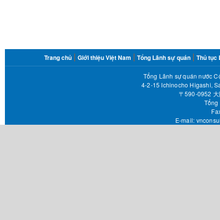
FOOTER
Trang chủ
Giới thiệu Việt Nam
Tổng Lãnh sự quán
Thủ tục
MENU
Tổng Lãnh sự quán nước Cộ
4-2-15 Ichinocho Higashi, S
〒590-095
Tổng 
Fax 
E-mail:
vnconsu