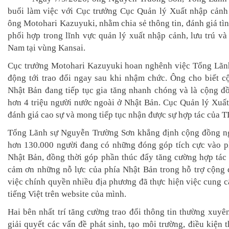
buổi làm việc với Cục trưởng Cục Quản lý Xuất nhập cảnh
ông Motohari Kazuyuki, nhằm chia sẻ thông tin, đánh giá tì
phối hợp trong lĩnh vực quản lý xuất nhập cảnh, lưu trú và
Nam tại vùng Kansai.
Cục trưởng Motohari Kazuyuki hoan nghênh việc Tổng Lãn
động tới trao đổi ngay sau khi nhậm chức. Ông cho biết c
Nhật Bản đang tiếp tục gia tăng nhanh chóng và là cộng đồ
hơn 4 triệu người nước ngoài ở Nhật Bản. Cục Quản lý Xuấ
đánh giá cao sự và mong tiếp tục nhận được sự hợp tác của 
Tổng Lãnh sự Nguyễn Trường Sơn khẳng định cộng đồng ng
hơn 130.000 người đang có những đóng góp tích cực vào phá
Nhật Bản, đồng thời góp phần thúc đẩy tăng cường hợp tác
cảm ơn những nỗ lực của phía Nhật Bản trong hỗ trợ cộng 
việc chính quyền nhiều địa phương đã thực hiện việc cung c
tiếng Việt trên website của mình.
Hai bên nhất trí tăng cường trao đổi thông tin thường xuyên
giải quyết các vấn đề phát sinh, tạo môi trường, điều kiện