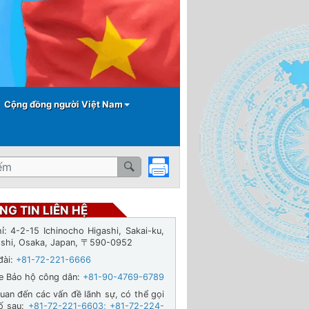
Cộng đồng người Việt Nam
NG TIN LIÊN HỆ
hỉ: 4-2-15 Ichinocho Higashi, Sakai-ku,
-shi, Osaka, Japan, 〒590-0952
đài:
+81-72-221-6666
ne Bảo hộ công dân:
+81-90-4769-6789
quan đến các vấn đề lãnh sự, có thể gọi
ố sau:
+81-72-221-6603
;
+81-72-224-