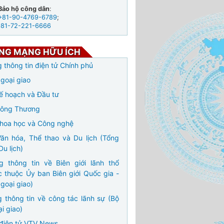
Bảo hộ công dân
:
+81-90-4769-6789
;
+81-72-221-6666
NG MẠNG HỮU ÍCH
 thông tin điện tử Chính phủ
goại giao
ế hoạch và Đầu tư
Công Thương
hoa học và Công nghệ
ăn hóa, Thể thao và Du lịch (Tổng
Du lịch)
g thông tin về Biên giới lãnh thổ
c thuộc Ủy ban Biên giới Quốc gia -
goại giao)
 thông tin về công tác lãnh sự (Bộ
i giao)
điện tử VTV News