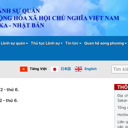
Nhảy
đến
nội
dung
 Lãnh sự quán
Thủ tục Lãnh sự
Tin tức
Quan hệ song phương
Tìm
Tiếng Việt
日本語
English
kiếm
THÔ
2 - thứ 6.
Địa c
2 - thứ 6.
Sakai
Tổng 
Hotli
Liên 
các s