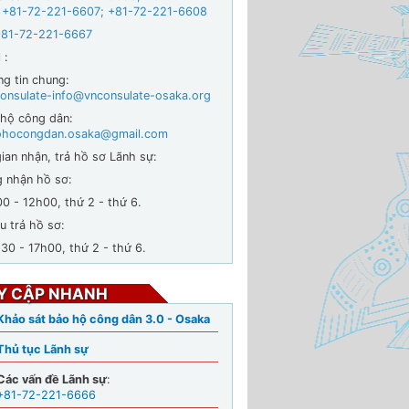
 +
81-72-221-6607
;
+81-72-221-6608
+81-72-221-6667
 :
ng tin chung:
onsulate-info@vnconsulate-osaka.org
 hộ công dân:
ohocongdan.osaka@gmail.com
ian nhận, trả hồ sơ Lãnh sự:
g nhận hồ sơ:
- 12h00, thứ 2 - thứ 6.
u trả hồ sơ:
 - 17h00, thứ 2 - thứ 6.
Y CẬP NHANH
Khảo sát bảo hộ công dân 3.0 - Osaka
Thủ tục Lãnh sự
Các vấn đề Lãnh sự
:
+81-72-221-6666