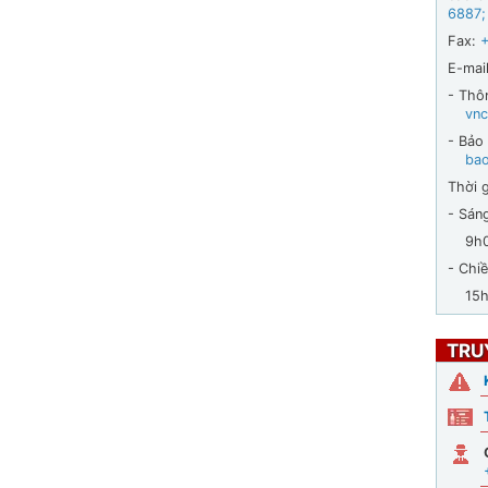
6887
;
Fax:
E-mail
- Thô
vnc
- Bảo
ba
Thời g
- Sán
9h00 
- Chiề
15h30
TRU