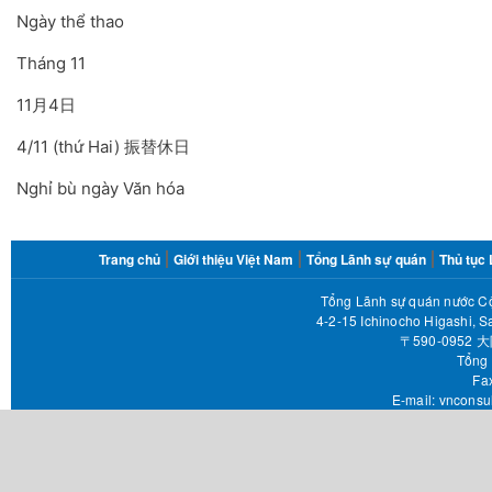
Ngày thể thao
Tháng 11
11月4日
4/11 (thứ Hai) 振替休日
Nghỉ bù ngày Văn hóa
FOOTER
Trang chủ
Giới thiệu Việt Nam
Tổng Lãnh sự quán
Thủ tục
MENU
Tổng Lãnh sự quán nước Cộ
4-2-15 Ichinocho Higashi, S
〒590-095
Tổng 
Fax 
E-mail:
vnconsu