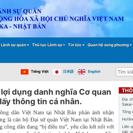
Nhảy
đến
nội
dung
 Lãnh sự quán
Thủ tục Lãnh sự
Tin tức
Quan hệ song phương
Tìm
Tiếng Việt
日本語
English
kiếm
 lợi dụng danh nghĩa Cơ quan
THÔ
 lấy thông tin cá nhân.
Địa c
Sakai
công dân Việt Nam tại Nhật Bản phản ánh nhận
Tổng 
xưng là cán bộ Đại sứ quán Việt Nam tại Nhật Bản.
Hotli
công dân đang “bị điều tra”, yêu cầu kết nối với
Liên 
các s