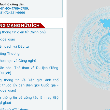
Bảo hộ công dân
:
+81-90-4769-6789
;
+81-72-221-6666
NG MẠNG HỮU ÍCH
 thông tin điện tử Chính phủ
goại giao
ế hoạch và Đầu tư
Công Thương
hoa học và Công nghệ
ăn hóa, Thể thao và Du lịch (Tổng
Du lịch)
g thông tin về Biên giới lãnh thổ
c thuộc Ủy ban Biên giới Quốc gia -
goại giao)
 thông tin về công tác lãnh sự (Bộ
i giao)
điện tử VTV News