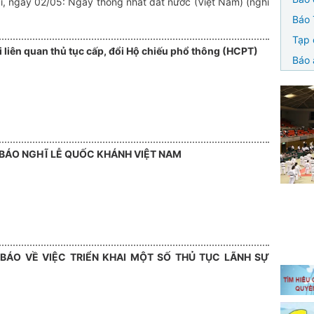
i, ngày 02/05: Ngày thống nhất đất nước (Việt Nam) (nghỉ
Báo 
Tạp 
 liên quan thủ tục cấp, đổi Hộ chiếu phổ thông (HCPT)
Báo 
BÁO NGHĨ LỄ QUỐC KHÁNH VIỆT NAM
BÁO VỀ VIỆC TRIỂN KHAI MỘT SỐ THỦ TỤC LÃNH SỰ