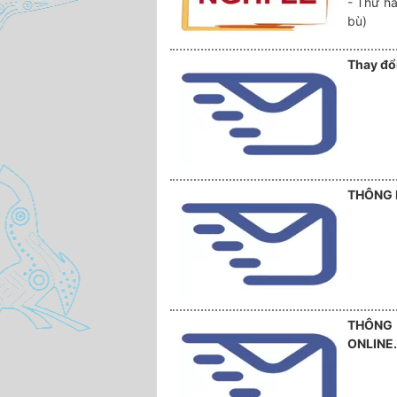
- Thứ ha
bù)
Thay đổi
THÔNG 
THÔNG 
ONLINE.