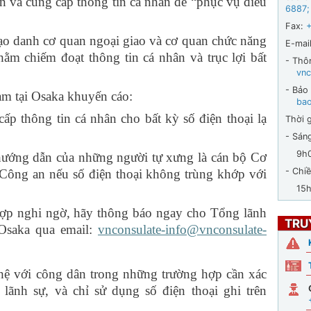
n và cung cấp thông tin cá nhân để “phục vụ điều
6887
;
Fax:
danh cơ quan ngoại giao và cơ quan chức năng
E-mail
ằm chiếm đoạt thông tin cá nhân và trục lợi bất
- Thô
vnc
- Bảo
tại Osaka khuyến cáo:
ba
ấp thông tin cá nhân cho bất kỳ số điện thoại lạ
Thời g
- Sán
9h00 
hướng dẫn của những người tự xưng là cán bộ Cơ
- Chiề
Công an nếu số điện thoại không trùng khớp với
15h30
hợp nghi ngờ, hãy thông báo ngay cho Tổng lãnh
TRU
 Osaka qua email:
vnconsulate-info@vnconsulate-
 hệ với công dân trong những trường hợp cần xác
 lãnh sự, và chỉ sử dụng số điện thoại ghi trên