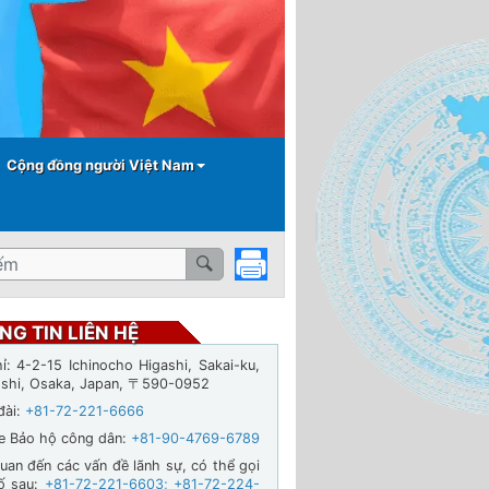
Cộng đồng người Việt Nam
NG TIN LIÊN HỆ
hỉ: 4-2-15 Ichinocho Higashi, Sakai-ku,
-shi, Osaka, Japan, 〒590-0952
đài:
+81-72-221-6666
ne Bảo hộ công dân:
+81-90-4769-6789
quan đến các vấn đề lãnh sự, có thể gọi
ố sau:
+81-72-221-6603
;
+81-72-224-