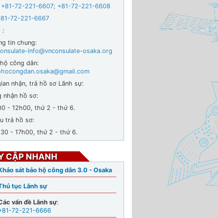
 +
81-72-221-6607
;
+81-72-221-6608
+81-72-221-6667
 :
ng tin chung:
onsulate-info@vnconsulate-osaka.org
 hộ công dân:
ohocongdan.osaka@gmail.com
ian nhận, trả hồ sơ Lãnh sự:
g nhận hồ sơ:
- 12h00, thứ 2 - thứ 6.
u trả hồ sơ:
 - 17h00, thứ 2 - thứ 6.
Y CẬP NHANH
Khảo sát bảo hộ công dân 3.0 - Osaka
Thủ tục Lãnh sự
Các vấn đề Lãnh sự
:
+81-72-221-6666