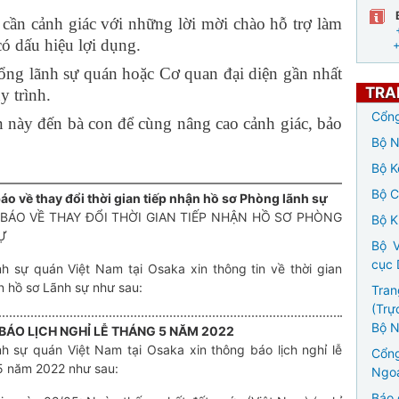
cần cảnh giác với những lời mời chào hỗ trợ làm
có dấu hiệu lợi dụng.
 Tổng lãnh sự quán hoặc Cơ quan đại diện gần nhất
TRA
 trình.
Cổng
n này đến bà con để cùng nâng cao cảnh giác, bảo
Bộ N
Bộ K
Bộ 
o về thay đổi thời gian tiếp nhận hồ sơ Phòng lãnh sự
BÁO VỀ THAY ĐỔI THỜI GIAN TIẾP NHẬN HỒ SƠ PHÒNG
Bộ K
SỰ
Bộ V
cục 
h sự quán Việt Nam tại Osaka xin thông tin về thời gian
n hồ sơ Lãnh sự như sau:
Tran
(Trự
Bộ N
BÁO LỊCH NGHỈ LỄ THÁNG 5 NĂM 2022
h sự quán Việt Nam tại Osaka xin thông báo lịch nghỉ lễ
Cổng
5 năm 2022 như sau:
Ngoạ
Báo 