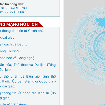
Bảo hộ công dân
:
+81-90-4769-6789
;
+81-72-221-6666
NG MẠNG HỮU ÍCH
 thông tin điện tử Chính phủ
goại giao
ế hoạch và Đầu tư
Công Thương
hoa học và Công nghệ
ăn hóa, Thể thao và Du lịch (Tổng
Du lịch)
g thông tin về Biên giới lãnh thổ
c thuộc Ủy ban Biên giới Quốc gia -
goại giao)
 thông tin về công tác lãnh sự (Bộ
i giao)
điện tử VTV News