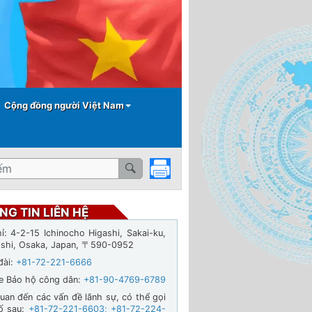
Cộng đồng người Việt Nam
NG TIN LIÊN HỆ
hỉ: 4-2-15 Ichinocho Higashi, Sakai-ku,
-shi, Osaka, Japan, 〒590-0952
đài:
+81-72-221-6666
ne Bảo hộ công dân:
+81-90-4769-6789
quan đến các vấn đề lãnh sự, có thể gọi
ố sau:
+81-72-221-6603
;
+81-72-224-