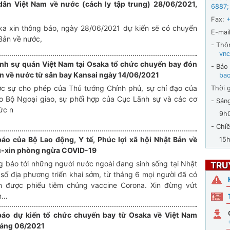
n Việt Nam về nước (cách ly tập trung) 28/06/2021,
6887
;
Fax:
ka xin thông báo, ngày 28/06/2021 dự kiến sẽ có chuyến
E-mail
Bản về nước,
- Thô
vnc
nh sự quán Việt Nam tại Osaka tổ chức chuyến bay đón
- Bảo
n về nước từ sân bay Kansai ngày 14/06/2021
ba
 cho phép của Thủ tướng Chính phủ, sự chỉ đạo của
Thời g
o Bộ Ngoại giao, sự phối hợp của Cục Lãnh sự và các cơ
- Sán
ức n
9h00 
- Chiề
áo của Bộ Lao động, Y tế, Phúc lợi xã hội Nhật Bản về
15h30
c-xin phòng ngừa COVID-19
g báo tới những người nước ngoài đang sinh sống tại Nhật
TRU
số địa phương triển khai sớm, từ tháng 6 mọi người đã có
n được phiếu tiêm chủng vaccine Corona. Xin đừng vứt
m…
áo dự kiến tổ chức chuyến bay từ Osaka về Việt Nam
háng 06/2021