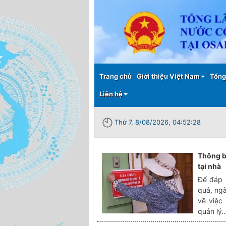
Main menu
Trang chủ
Giới thiệu Việt Nam
Tổng
Liên hệ
Thứ 7, 8/08/2026, 04:52:28
Thông bá
tại nhà
Để đáp 
quả, ng
về việc 
quản lý