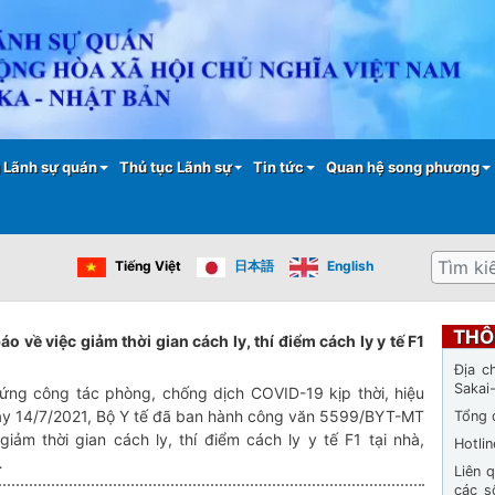
Nhảy
đến
nội
dung
 Lãnh sự quán
Thủ tục Lãnh sự
Tin tức
Quan hệ song phương
Tìm
Tiếng Việt
日本語
English
kiếm
THÔ
o về việc giảm thời gian cách ly, thí điểm cách ly y tế F1
Địa c
Sakai
ứng công tác phòng, chống dịch COVID-19 kịp thời, hiệu
ày 14/7/2021, Bộ Y tế đã ban hành công văn 5599/BYT-MT
Tổng 
giảm thời gian cách ly, thí điểm cách ly y tế F1 tại nhà,
Hotli
…
Liên 
các s