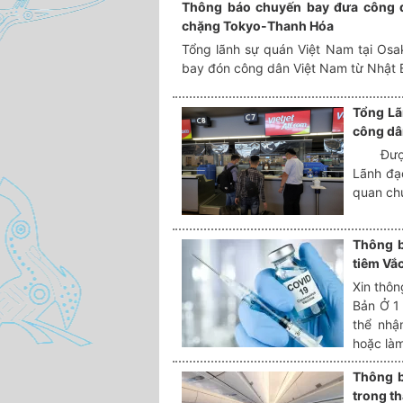
Thông báo chuyến bay đưa công dâ
chặng Tokyo-Thanh Hóa
Tổng lãnh sự quán Việt Nam tại Osa
bay đón công dân Việt Nam từ Nhật 
Tổng Lã
công dâ
Được sự
Lãnh đạ
quan ch
Thông b
tiêm Vắ
Xin thôn
Bản Ở 1 
thể nhậ
hoặc là
Thông b
trong t