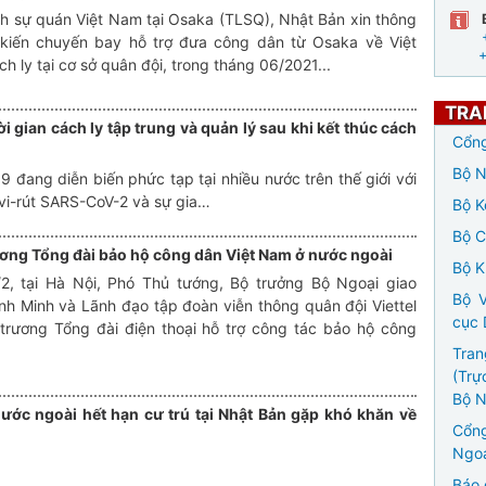
h sự quán Việt Nam tại Osaka (TLSQ), Nhật Bản xin thông
kiến chuyến bay hỗ trợ đưa công dân từ Osaka về Việt
h ly tại cơ sở quân đội, trong tháng 06/2021...
TRA
i gian cách ly tập trung và quản lý sau khi kết thúc cách
Cổng
Bộ N
đang diễn biến phức tạp tại nhiều nước trên thế giới với
 vi-rút SARS-CoV-2 và sự gia…
Bộ K
Bộ 
ương Tổng đài bảo hộ công dân Việt Nam ở nước ngoài
Bộ K
/2, tại Hà Nội, Phó Thủ tướng, Bộ trưởng Bộ Ngoại giao
Bộ V
h Minh và Lãnh đạo tập đoàn viễn thông quân đội Viettel
cục 
 trương Tổng đài điện thoại hỗ trợ công tác bảo hộ công
…
Tran
(Trự
Bộ N
ước ngoài hết hạn cư trú tại Nhật Bản gặp khó khăn về
Cổng
Ngoạ
Báo 