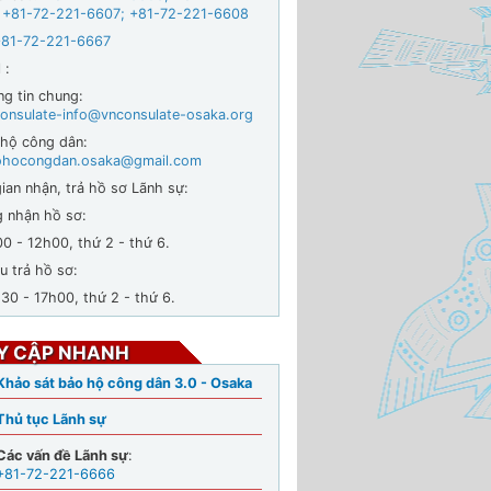
 +
81-72-221-6607
;
+81-72-221-6608
+81-72-221-6667
 :
ng tin chung:
onsulate-info@vnconsulate-osaka.org
 hộ công dân:
ohocongdan.osaka@gmail.com
ian nhận, trả hồ sơ Lãnh sự:
g nhận hồ sơ:
- 12h00, thứ 2 - thứ 6.
u trả hồ sơ:
 - 17h00, thứ 2 - thứ 6.
Y CẬP NHANH
Khảo sát bảo hộ công dân 3.0 - Osaka
Thủ tục Lãnh sự
Các vấn đề Lãnh sự
:
+81-72-221-6666