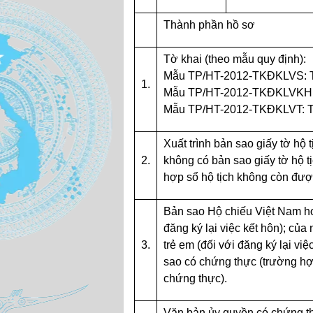
Thành phần hồ sơ
Tờ khai (theo mẫu quy định):
Mẫu TP/HT-2012-TKĐKLVS: Tờ 
1.
Mẫu TP/HT-2012-TKĐKLVKH: Tờ
Mẫu TP/HT-2012-TKĐKLVT: Tờ 
Xuất trình bản sao giấy tờ hộ 
2.
không có bản sao giấy tờ hộ t
hợp sổ hộ tịch không còn đượ
Bản sao Hộ chiếu Việt Nam ho
đăng ký lại việc kết hôn); của 
3.
trẻ em (đối với đăng ký lại vi
sao có chứng thực (trường hợ
chứng thực).
Văn bản ủy quyền có chứng t