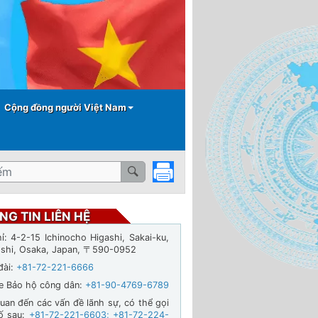
Cộng đồng người Việt Nam
NG TIN LIÊN HỆ
hỉ: 4-2-15 Ichinocho Higashi, Sakai-ku,
-shi, Osaka, Japan, 〒590-0952
đài:
+81-72-221-6666
ne Bảo hộ công dân:
+81-90-4769-6789
quan đến các vấn đề lãnh sự, có thể gọi
ố sau:
+81-72-221-6603
;
+81-72-224-