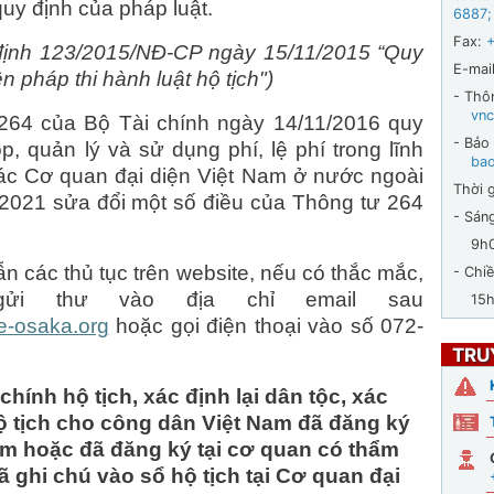
uy định của pháp luật.
6887
;
Fax:
 định 123/2015/NĐ-CP ngày 15/11/2015 “Quy
E-mail
ện pháp thi hành luật hộ tịch")
- Thô
vnc
 264 của Bộ Tài chính ngày 14/11/2016 quy
- Bảo
p, quản lý và sử dụng phí, lệ phí trong lĩnh
ba
các Cơ quan đại diện Việt Nam ở nước ngoài
Thời g
2021 sửa đổi một số điều của Thông tư 264
- Sán
9h00 
n các thủ tục trên website, nếu có thắc mắc,
- Chiề
ửi thư vào địa chỉ email sau
15h30
e-osaka.org
hoặc gọi điện thoại vào số 072-
TRU
chính hộ tịch, xác định lại dân tộc, xác
 hộ tịch cho công dân Việt Nam đã đăng ký
Nam hoặc đã đăng ký tại cơ quan có thẩm
 ghi chú vào sổ hộ tịch tại Cơ quan đại