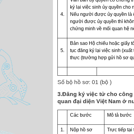
ký lại việc sinh ủy quyền cho 
4.
Nếu người được ủy quyền là ôn
người được ủy quyền thì khôn
chứng minh về mối quan hệ nê
Bản sao Hộ chiếu hoặc giấy t
5.
tục đăng ký lại việc sinh (xuấ
thực (trường hợp gửi hồ sơ q
Số bộ hồ sơ: 01 (bộ )
3.Đăng ký việc tử cho công
quan đại diện Việt Nam ở n
Các bước
Mô tả bước
1.
Nộp hồ sơ
Trực tiếp tạ