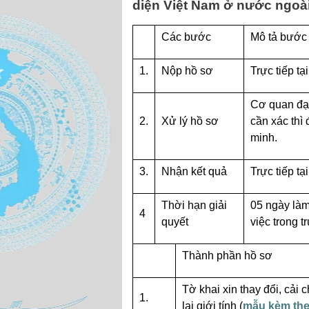
diện Việt Nam ở nước ngoà
Các bước
Mô tả bước
1.
Nộp hồ sơ
Trực tiếp tạ
Cơ quan đại
2.
Xử lý hồ sơ
cần xác thì
minh.
3.
Nhận kết quả
Trực tiếp t
Thời hạn giải
05 ngày làm
4
quyết
việc trong 
Thành phần hồ sơ
Tờ khai xin thay đổi, cải c
1.
lại giới tính (
mẫu kèm the