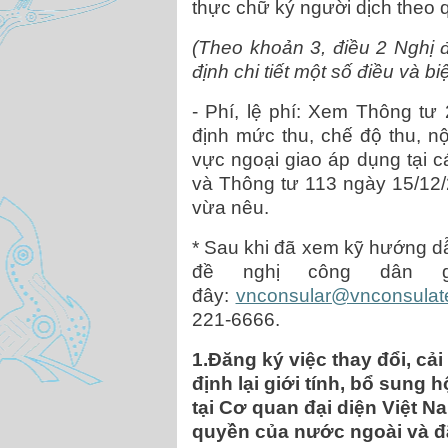
thực chữ ký người dịch theo q
(Theo khoản 3, điều 2 Nghị
định chi tiết một số điều và bi
- Phí, lệ phí: Xem Thông tư
định mức thu, chế độ thu, nộ
vực ngoại giao áp dụng tại 
và Thông tư 113 ngày 15/12/
vừa nêu.
* Sau khi đã xem kỹ hướng dẫ
đề nghị công dân g
đây:
vnconsular@vnconsulat
221-6666.
1.Đăng ký việc thay đổi, cải 
định lại giới tính, bổ sung
tại Cơ quan đại diện Việt 
quyền của nước ngoài và đã