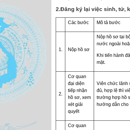
2.Đăng ký lại việc sinh, tử, 
Các bước
Mô tả bước
Nộp hồ sơ tại b
nước ngoài hoặ
1.
Nộp hồ sơ
Khi tiến hành đă
mặt.
Cơ quan
đại diện
Viên chức lãnh 
tiếp nhận
đủ, hợp lệ thì v
2.
hồ sơ, xem
trường hợp hồ s
xét giải
hướng dẫn cho n
quyết
Cơ quan