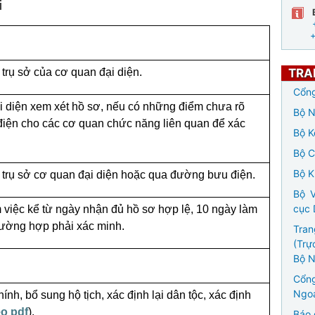
i
i trụ sở của cơ quan đại diện.
TRA
Cổng
 diện xem xét hồ sơ, nếu có những điểm chưa rõ
Bộ N
 điện cho các cơ quan chức năng liên quan để xác
Bộ K
Bộ 
Bộ K
ại trụ sở cơ quan đại diện hoặc qua đường bưu điện.
Bộ V
cục 
 việc kể từ ngày nhận đủ hồ sơ hợp lệ, 10 ngày làm
trường hợp phải xác minh.
Tran
(Trự
Bộ N
Cổng
Ngoạ
hính, bổ sung hộ tịch, xác định lại dân tộc, xác định
o pdf
).
Báo 