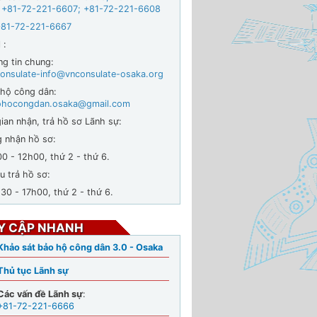
 +
81-72-221-6607
;
+81-72-221-6608
+81-72-221-6667
 :
ng tin chung:
onsulate-info@vnconsulate-osaka.org
 hộ công dân:
ohocongdan.osaka@gmail.com
ian nhận, trả hồ sơ Lãnh sự:
g nhận hồ sơ:
- 12h00, thứ 2 - thứ 6.
u trả hồ sơ:
 - 17h00, thứ 2 - thứ 6.
Y CẬP NHANH
Khảo sát bảo hộ công dân 3.0 - Osaka
Thủ tục Lãnh sự
Các vấn đề Lãnh sự
:
+81-72-221-6666