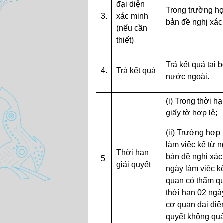
đại diện
Trong trường hợ
3.
xác minh
bản đề nghị xác
(nếu cần
thiết)
Trả kết quả tại
4.
Trả kết quả
nước ngoài.
(i) Trong thời 
giấy tờ hợp lệ;
(ii) Trường hợp
làm việc kể từ 
Thời hạn
bản đề nghị xác
5
giải quyết
ngày làm việc k
quan có thẩm qu
thời hạn 02 ngà
cơ quan đại diện 
quyết không quá