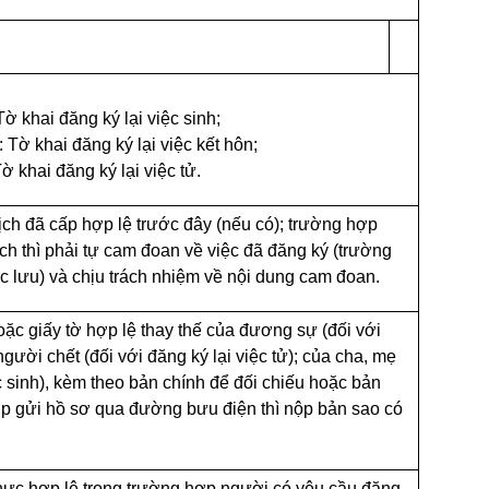
khai đăng ký lại việc sinh;
 khai đăng ký lại việc kết hôn;
khai đăng ký lại việc tử.
tịch đã cấp hợp lệ trước đây (nếu có); trường hợp
ịch thì phải tự cam đoan về việc đã đăng ký (trường
c lưu) và chịu trách nhiệm về nội dung cam đoan.
ặc giấy tờ hợp lệ thay thế của đương sự (đối với
người chết (đối với đăng ký lại việc tử); của cha, mẹ
ệc sinh), kèm theo bản chính để đối chiếu hoặc bản
p gửi hồ sơ qua đường bưu điện thì nộp bản sao có
hực hợp lệ trong trường hợp người có yêu cầu đăng