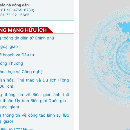
Bảo hộ công dân
:
+81-90-4769-6789
;
+81-72-221-6666
NG MẠNG HỮU ÍCH
 thông tin điện tử Chính phủ
goại giao
ế hoạch và Đầu tư
Công Thương
hoa học và Công nghệ
ăn hóa, Thể thao và Du lịch (Tổng
Du lịch)
g thông tin về Biên giới lãnh thổ
c thuộc Ủy ban Biên giới Quốc gia -
goại giao)
 thông tin về công tác lãnh sự (Bộ
i giao)
điện tử VTV News