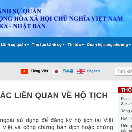
Nhảy
đến
nội
dung
 Lãnh sự quán
Thủ tục Lãnh sự
Tin tức
Quan hệ song phương
Tìm
Tiếng Việt
日本語
English
kiếm
THÔ
ÁC LIÊN QUAN VỀ HỘ TỊCH
Địa c
Sakai
Tổng 
Hotli
ngoài sử dụng để đăng ký hộ tịch tại Việt
Liên 
g Việt và công chứng bản dịch hoặc chứng
các s