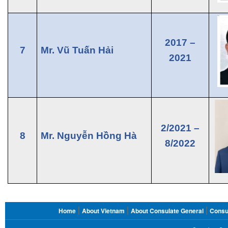
2017 –
7
Mr. Vũ Tuấn Hải
2021
2/2021 –
8
Mr. Nguyễn Hồng Hà
8/2022
FOOTER
Home
About Vietnam
About Consulate General
Consu
MENU