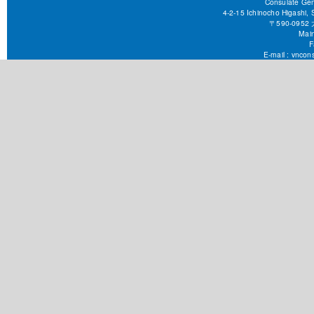
Consulate Gen
4-2-15 Ichinocho Higashi,
〒590-09
Main
F
E-mail :
vncons