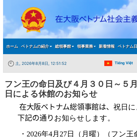
Main menu
ホーム
ベトナムの紹介
総領事館
領事業務
新着情報
ベトナム
Tiếng Việt
土, 2026年8月8日, 12:51:52
フン王の命日及び４月３０日～５
日による休館のお知らせ
在大阪ベトナム総領事館は、
祝日に
下記の通り
お知らせします。
・
2026
年
4
月
27
日（月曜）（フン王