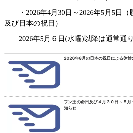
・
2026
年
4
月
30
日～
2026
年
5
月
5
日（
及び日本の祝日）
2026
年
5
月６日
(
水曜
)
以降は通常通
2026年8月の日本の祝日による休
フン王の命日及び４月３０日～５月
知らせ