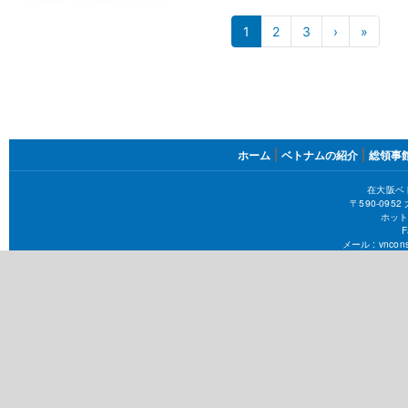
ペ
1
2
3
›
次
»
最
ペ
終
ー
ー
ペ
ジ
ジ
ー
ジ
送
り
FOOTER
ホーム
ベトナムの紹介
総領事
MENU
在大阪ベ
〒590-09
ホット
F
メール :
vncons