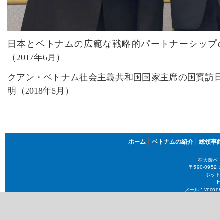
日本とベトナムの広範な戦略的パートナーシップ
（
2017年6月）
クアン・ベトナム社会主義共和国国家主席の国賓訪
明（
2018年5月）
FOOTER
ホーム
ベトナムの紹介
総領事
MENU
在大阪ベ
〒590-09
ホット
F
メール :
vncons