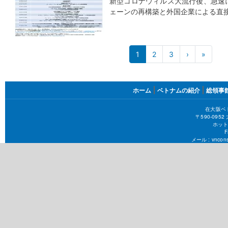
新型コロナウィルス大流行後、急速
ェーンの再構築と外国企業による直
ペ
1
2
3
›
次
»
最
ペ
終
ー
ー
ペ
ジ
ジ
ー
FOOTER
ジ
ホーム
ベトナムの紹介
総領事
送
MENU
り
在大阪ベ
〒590-09
ホット
F
メール :
vncons