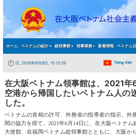
Main menu
ホーム
ベトナムの紹介
総領事館
領事業務
新着情報
ベトナム
Tiếng Việt
日, 2026年8月9日, 15:12:20
在大阪ベトナム領事館は、2021年
空港から帰国したいベトナム人の
した。
ベトナムの首相の許可、外務省の指導者の指示、外
関の協力を得て、
2021年6月14日に、在大阪ベトナ
大使館、在福岡ベトナム総領事館とともに、大阪から出