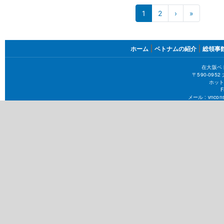
ペ
1
2
›
次
»
最
ペ
終
ー
ー
ペ
ジ
ジ
ー
FOOTER
ジ
ホーム
ベトナムの紹介
総領事
送
MENU
り
在大阪ベ
〒590-09
ホット
F
メール :
vncons