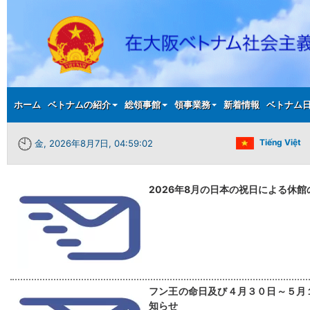
Main menu
ホーム
ベトナムの紹介
総領事館
領事業務
新着情報
ベトナム
Tiếng Việt
金, 2026年8月7日, 04:59:02
2026年8月の日本の祝日による休
フン王の命日及び４月３０日～５月
知らせ