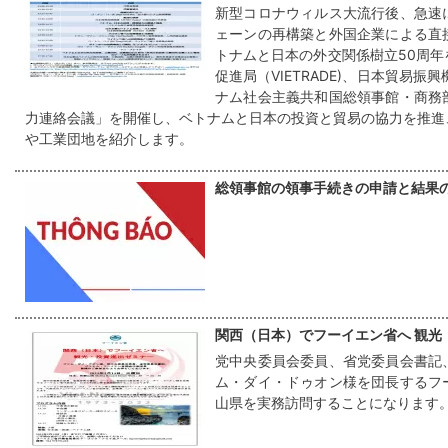
新型コロナウィルス大流行後、急速
ェーンの再構築と外国企業による直
トナムと日本の外交関係樹立50周
促進局（VIETRADE)、日本貿易振
ナム社会主義共和国総領事館・商務
力連絡会議」を開催し、ベトナムと日本の投資と貿易の協力を推進
や工業団地を紹介します。
総領事館の領事手続きの申請と結果
関西（日本）でフーイエン省へ 観光
党中央委員会委員、省党委員会書記
ム・ダイ・ドゥオン様を団長するフ
山県を実務訪問することになります