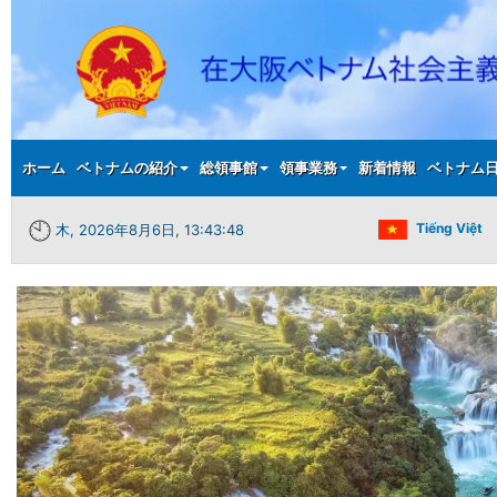
Main menu
ホーム
ベトナムの紹介
総領事館
領事業務
新着情報
ベトナム
Tiếng Việt
木, 2026年8月6日, 13:43:49
前へ