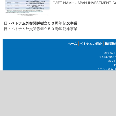
“VIET NAM – JAPAN INVESTMENT 
日・ベトナム外交関係樹立５０周年 記念事業
日・ベトナム外交関係樹立５０周年 記念事業
FOOTER
ホーム
ベトナムの紹介
総領事
MENU
在大阪ベ
〒590-09
ホット
F
メール :
vncons