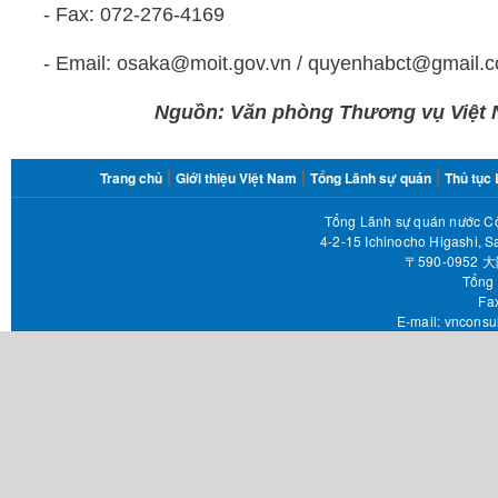
- Fax: 072-276-4169
- Email: osaka@moit.gov.vn / quyenhabct@gmail.
Nguồn: Văn phòng Thương vụ Việt 
FOOTER
Trang chủ
Giới thiệu Việt Nam
Tổng Lãnh sự quán
Thủ tục
MENU
Tổng Lãnh sự quán nước Cộ
4-2-15 Ichinocho Higashi, S
〒590-095
Tổng 
Fax 
E-mail:
vnconsu