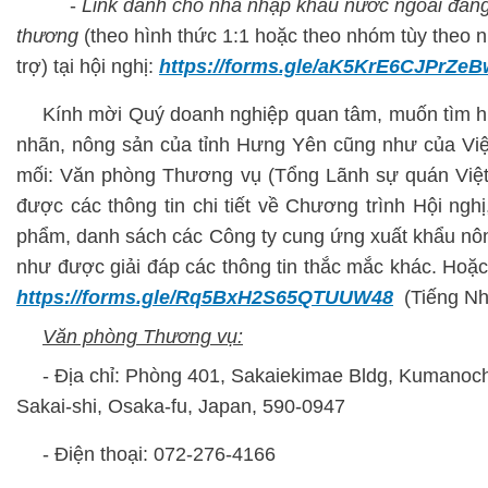
-
Link dành cho nhà nhập khẩu nước ngoài đăng
thương
(theo hình thức 1:1 hoặc theo nhóm tùy theo n
trợ) tại hội nghị:
https://forms.gle/aK5KrE6CJPrZeB
Kính mời Quý doanh nghiệp quan tâm, muốn tìm hi
nhãn, nông sản của tỉnh Hưng Yên cũng như của Việt
mối: Văn phòng Thương vụ (Tổng Lãnh sự quán Việt
được các thông tin chi tiết về Chương trình Hội nghị, 
phẩm, danh sách các Công ty cung ứng xuất khẩu nô
như được giải đáp các thông tin thắc mắc khác. Hoặc
https://forms.gle/Rq5BxH2S65QTUUW48
(Tiếng Nh
Văn phòng Thương vụ:
- Địa chỉ: Phòng 401, Sakaiekimae Bldg, Kumanoch
Sakai-shi, Osaka-fu, Japan, 590-0947
- Điện thoại: 072-276-4166