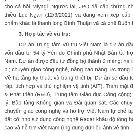
cho cá hồi Miyagi. Ngược lại, JPO đã cấp chứng nhậ
thiều Lục Ngạn (12/3/2021) và đang xem xép cấp
phẩm khác là thanh long Bình Thuận và cà phê Buôn 
3. Hợp tác về vũ trụ:
Dự án Trung tâm Vũ trụ Việt Nam là dự án đặc
vốn đầu tư 54 tỷ Yên do Chính phủ Nhật Bản tài trợ
Nam. Dự án được đầu tư đồng bộ thành 3 mảng: hạ tần
bị; chuyển giao công nghệ, nâng cao năng lực trong l
Về hạ tầng kỹ thuật và trang thiết bị, Dự án sẽ đầu 
ráp, tích hợp và thử nghiệm vệ tinh (AIT), Trạm mặt 
& Phát triển (R&D), Trung tâm Giáo dục Công cộng
lý, Bảo tàng Không gian và Đài quan sát. Các chu
chuyển giao công nghệ và hỗ trợ Việt Nam tự chế tạo 
đất cỡ nhỏ sử dụng công nghệ Radar khẩu độ tổng hợ
cao và hỗ trợ Việt Nam ứng dụng dữ liệu ảnh vệ tinh.