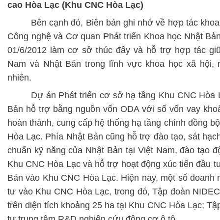
cao Hòa Lạc (Khu CNC Hòa Lạc)
Bên cạnh đó, Biên bản ghi nhớ về hợp tác kho
Công nghệ và Cơ quan Phát triển Khoa học Nhật Bả
01/6/2012 làm cơ sở thúc đẩy và hỗ trợ hợp tác gi
Nam và Nhật Bản trong lĩnh vực khoa học xã hội, 
nhiên.
Dự án Phát triển cơ sở hạ tầng Khu CNC Hòa
Bản hỗ trợ bằng nguồn vốn ODA với số vốn vay khoả
hoàn thành, cung cấp hệ thống hạ tầng chính đồng b
Hòa Lạc. Phía Nhật Bản cũng hỗ trợ đào tạo, sát hạch
chuẩn kỹ năng của Nhật Bản tại Việt Nam, đào tạo độ
Khu CNC Hòa Lạc và hỗ trợ hoạt động xúc tiến đầu t
Bản vào Khu CNC Hòa Lạc. Hiện nay, một số doanh 
tư vào Khu CNC Hòa Lạc, trong đó, Tập đoàn NIDEC
trên diện tích khoảng 25 ha tại Khu CNC Hòa Lạc; T
tư trung tâm R&D nghiên cứu động cơ ô tô....