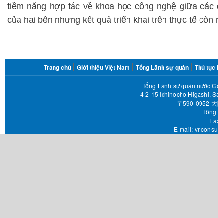
tiềm năng hợp tác về khoa học công nghệ giữa các
của hai bên nhưng kết quả triển khai trên thực tế còn 
FOOTER
Trang chủ
Giới thiệu Việt Nam
Tổng Lãnh sự quán
Thủ tục
MENU
Tổng Lãnh sự quán nước Cộ
4-2-15 Ichinocho Higashi, S
〒590-095
Tổng 
Fax 
E-mail:
vnconsu