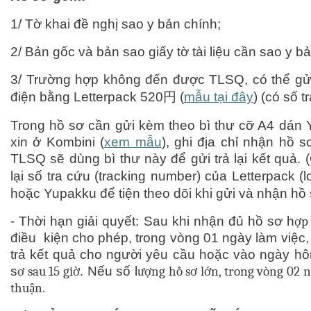
1/ Tờ khai đề nghị sao y bản chính;
2/ Bản gốc và bản sao giấy tờ tài liệu cần sao y b
3/ Trường hợp không đến được TLSQ, có thể g
điện bằng Letterpack 520
円
(
mẫu tại đây
) (có số t
Trong hồ sơ cần gửi kèm theo bì thư cỡ A4 dán 
xin ở Kombini (
xem mẫu
), ghi địa chỉ nhận hồ sơ
TLSQ sẽ dùng bì thư này để gửi trả lại kết quả.
lại số tra cứu (tracking number) của Letterpack (l
hoặc Yupakku để tiện theo dõi khi gửi và nhận hồ 
-
Thời hạn giải quyết: Sau khi nhận đủ hồ sơ h
ợp
điều kiện cho phép, trong vòng 01 ngày làm việc,
trả kết quả cho người yêu cầu hoặc vào ngày hô
s
ơ sau 15 giờ
. Nếu số l
ượng hồ sơ lớn, trong vòng 02 n
thuận.