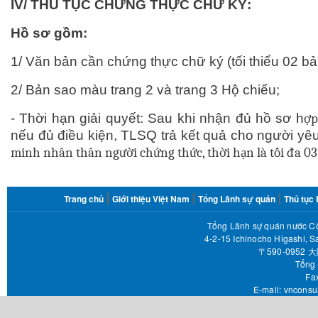
IV/ THỦ TỤC CHỨNG THỰC CHỮ KÝ:
Hồ sơ gồm:
1/ Văn bản cần chứng thực chữ ký (tối thiểu 02 bả
2/ Bản sao màu trang 2 và trang 3 Hộ chiếu;
-
Thời hạn giải quyết: Sau khi nhận đủ hồ sơ h
ợp
nếu đủ điều kiện, TLSQ trả kết quả cho người yêu
minh nhân thân người chứng thức, thời hạn là tối đa 03
FOOTER
Trang chủ
Giới thiệu Việt Nam
Tổng Lãnh sự quán
Thủ tục
MENU
Tổng Lãnh sự quán nước Cộ
4-2-15 Ichinocho Higashi, S
〒590-095
Tổng 
Fax 
E-mail:
vnconsu