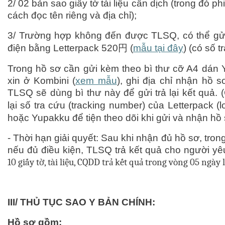
2/ 02 bản sao giấy tờ tài liệu cần dịch (trong đó 
cách đọc tên riêng và địa chỉ);
3/ Trường hợp không đến được TLSQ, có thể g
điện bằng Letterpack 520
円
(
mẫu tại đây
) (có số t
Trong hồ sơ cần gửi kèm theo bì thư cỡ A4 dán 
xin ở Kombini (
xem mẫu
), ghi địa chỉ nhận hồ sơ
TLSQ sẽ dùng bì thư này để gửi trả lại kết quả.
lại số tra cứu (tracking number) của Letterpack (l
hoặc Yupakku để tiện theo dõi khi gửi và nhận hồ 
-
Thời hạn giải quyết: Sau khi nhận đủ hồ sơ, tron
nếu đủ điều kiện, TLSQ trả kết quả cho người yê
10 giấy tờ, tài liệu, CQDD trả kết quả trong vòng 05 ngày 
III/ THỦ TỤC SAO Y BẢN CHÍNH:
Hồ sơ gồm: