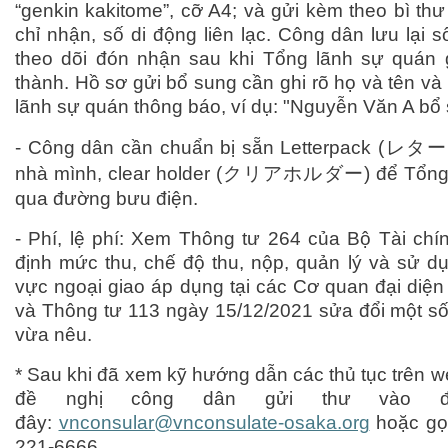
“genkin kakitome”, cỡ A4; và gửi kèm theo bì thư
chỉ nhận, số di động liên lạc. Công dân lưu lại 
theo dõi đón nhận sau khi Tổng lãnh sự quán g
thành. Hồ sơ gửi bổ sung cần ghi rõ họ và tên và
lãnh sự quán thông báo, ví dụ: "Nguyễn Văn A bổ s
- Công dân cần chuẩn bị sẵn Letterpack (
レター
nhà mình, clear holder (
クリアホルダー
) để Tổng
qua đường bưu điện.
- Phí, lệ phí: Xem Thông tư 264 của Bộ Tài chí
định mức thu, chế độ thu, nộp, quản lý và sử dụn
vực ngoại giao áp dụng tại các Cơ quan đại diệ
và Thông tư 113 ngày 15/12/2021 sửa đổi một số
vừa nêu.
* Sau khi đã xem kỹ hướng dẫn các thủ tục trên w
đề nghị công dân gửi thư vào đị
đây:
vnconsular@vnconsulate-osaka.org
hoặc gọi
221-6666.