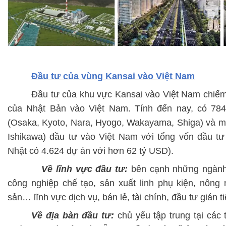
Đầu tư của vùng Kansai vào Việt Nam
Đầu tư của khu vực Kansai vào Việt Nam chiế
của Nhật Bản vào Việt Nam.
T
ính đến nay, có
78
(Osaka, Kyoto, Nara, Hyogo, Wakayama, Shiga) và mộ
Ishikawa) đầu tư vào Việt Nam với tổng vốn đầu t
Nhật có 4.624 dự án với hơn 6
2
tỷ USD).
Về lĩnh vực đầu tư:
bên cạnh những ngàn
công nghiệp chế tạo, sản xuất linh phụ kiện, nông 
sản… lĩnh vực dịch vụ, bán lẻ, tài chính, đầu tư gián ti
Về đ
ịa bàn đầu tư:
chủ yếu tập trung tại các