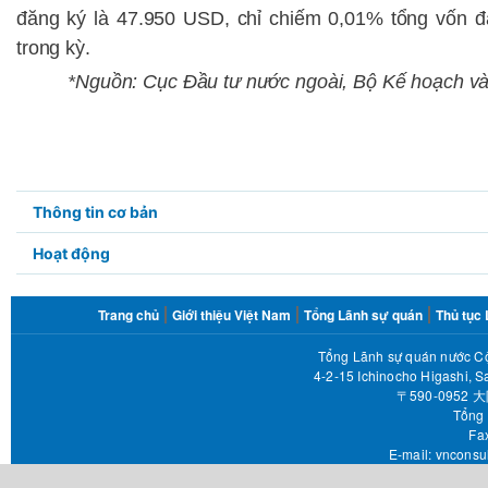
đăng ký
là 47.950 USD, chỉ chiếm 0,01% tổng vốn đ
trong kỳ.
*Nguồn: Cục Đầu tư nước ngoài, Bộ Kế hoạch và 
Submenu3
Thông tin cơ bản
in
Hoạt động
page
FOOTER
Trang chủ
Giới thiệu Việt Nam
Tổng Lãnh sự quán
Thủ tục
MENU
Tổng Lãnh sự quán nước Cộ
4-2-15 Ichinocho Higashi, S
〒590-095
Tổng 
Fax 
E-mail:
vnconsu