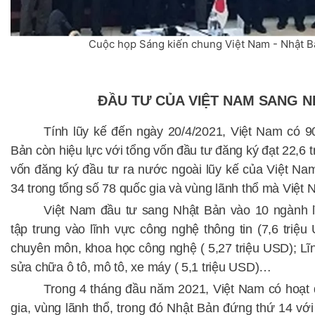
Cuộc họp Sáng kiến chung Việt Nam - Nhật Bả
ĐẦU TƯ CỦA VIỆT NAM SANG N
Tính lũy kế đến ngày 20/4/2021,
Việt Nam
có 9
Bản
còn hiệu lực với tổng vốn đầu tư đăng ký đạt
22
,
6
t
vốn đăng ký đầu tư ra nước ngoài lũy kế của Việt Na
34
trong
tổng
số
78
quốc gia và vùng lãnh thổ
mà
Việt N
Việt Nam đầu tư sang Nhật Bản vào 10 ngành l
tập trung vào lĩnh vực công nghệ thông tin
(
7,6 triệu
chuyên môn, khoa học công
nghệ
(
5,27 triệu USD
);
Lĩ
sửa chữa ô tô, mô tô, xe
máy
(
5,1 triệu USD
)…
Trong 4 tháng đầu năm 2021, Việt Nam
có hoạt 
gia, vùng lãnh thổ
, trong đó Nhật Bản đứng thứ
14
với