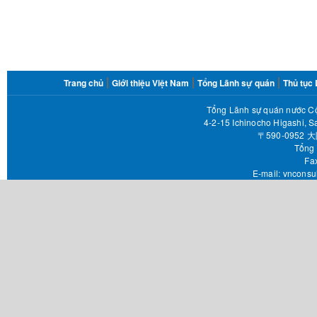
FOOTER
Trang chủ
Giới thiệu Việt Nam
Tổng Lãnh sự quán
Thủ tục
MENU
Tổng Lãnh sự quán nước Cộ
4-2-15 Ichinocho Higashi, S
〒590-095
Tổng 
Fax 
E-mail:
vnconsu