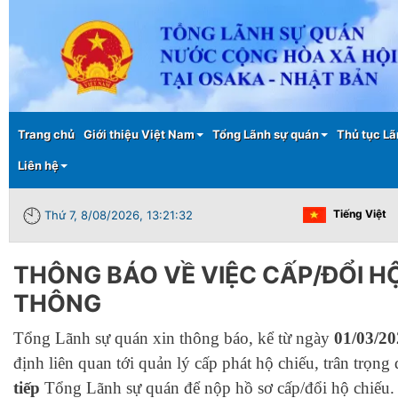
Main menu
Trang chủ
Giới thiệu Việt Nam
Tổng Lãnh sự quán
Thủ tục Lã
Liên hệ
Tiếng Việt
Thứ 7, 8/08/2026, 13:21:32
THÔNG BÁO VỀ VIỆC CẤP/ĐỔI H
THÔNG
Tổng Lãnh sự quán xin thông báo, kể từ ngày
01/03/20
định liên quan tới quản lý cấp phát hộ chiếu, trân trọn
tiếp
Tổng Lãnh sự quán để nộp hồ sơ cấp/đổi hộ chiếu.