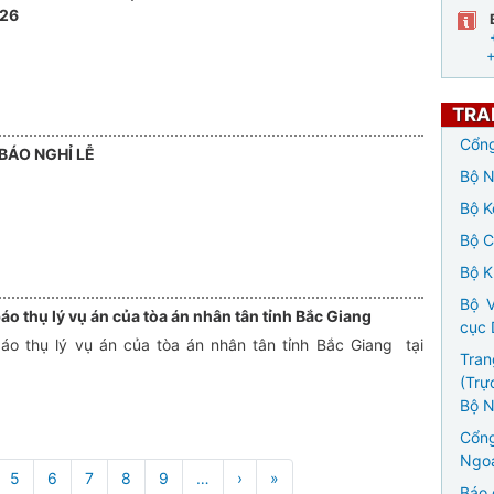
026
TRA
Cổng
BÁO NGHỈ LỄ
Bộ N
Bộ K
Bộ 
Bộ K
Bộ V
o thụ lý vụ án của tòa án nhân tân tỉnh Bắc Giang
cục 
áo thụ lý vụ án của tòa án nhân tân tỉnh Bắc Giang tại
Tran
(Trự
Bộ N
Cổng
Ngoạ
5
6
7
8
9
…
›
Next
»
Last
Báo 