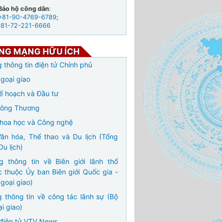
Bảo hộ công dân
:
+81-90-4769-6789
;
+81-72-221-6666
NG MẠNG HỮU ÍCH
 thông tin điện tử Chính phủ
goại giao
ế hoạch và Đầu tư
Công Thương
hoa học và Công nghệ
ăn hóa, Thể thao và Du lịch (Tổng
Du lịch)
g thông tin về Biên giới lãnh thổ
c thuộc Ủy ban Biên giới Quốc gia -
goại giao)
 thông tin về công tác lãnh sự (Bộ
i giao)
điện tử VTV News