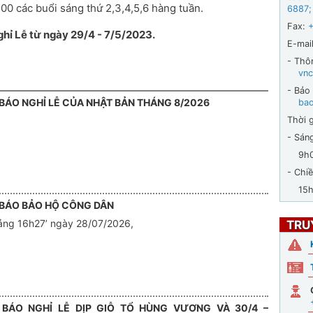
00 các buổi sáng thứ 2,3,4,5,6 hàng tuần.
6887
;
Fax:
ghỉ Lễ từ ngày 29/4 - 7/5/2023.
E-mail
- Thô
vnc
- Bảo
BÁO NGHỈ LỄ CỦA NHẬT BẢN THÁNG 8/2026
ba
Thời g
- Sán
9h00 
- Chiề
15h30
BÁO BẢO HỘ CÔNG DÂN
ảng 16h27’ ngày 28/07/2026,
TRU
BÁO NGHỈ LỄ DỊP GIỖ TỔ HÙNG VƯƠNG VÀ 30/4 –