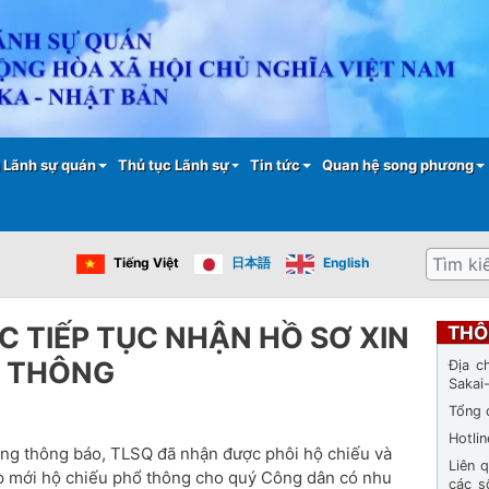
Nhảy
đến
nội
dung
 Lãnh sự quán
Thủ tục Lãnh sự
Tin tức
Quan hệ song phương
Tìm
Tiếng Việt
日本語
English
kiếm
C TIẾP TỤC NHẬN HỒ SƠ XIN
THÔ
Ổ THÔNG
Địa c
Sakai
Tổng 
Hotli
rọng thông báo, TLSQ đã nhận được phôi hộ chiếu và
Liên 
p mới hộ chiếu phổ thông cho quý Công dân có nhu
các s