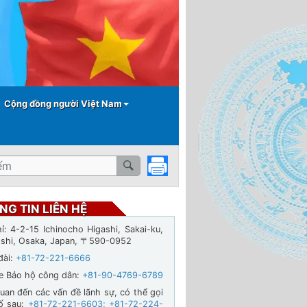
Cộng đồng người Việt Nam
NG TIN LIÊN HỆ
hỉ: 4-2-15 Ichinocho Higashi, Sakai-ku,
-shi, Osaka, Japan, 〒590-0952
đài:
+81-72-221-6666
ne Bảo hộ công dân:
+81-90-4769-6789
quan đến các vấn đề lãnh sự, có thể gọi
ố sau:
+81-72-221-6603
;
+81-72-224-