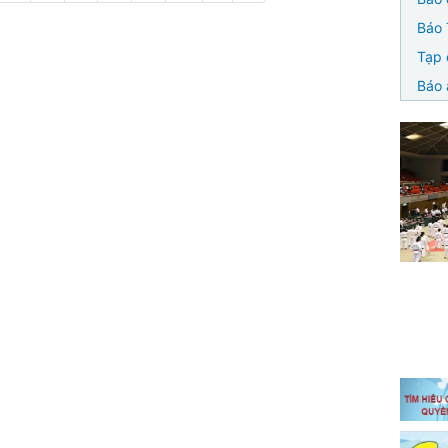
page
page
Báo 
Tạp 
Báo 