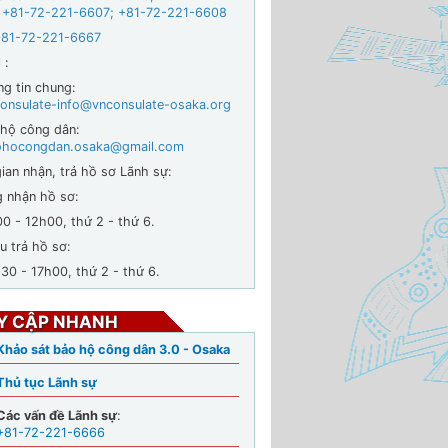
 +
81-72-221-6607
;
+81-72-221-6608
+81-72-221-6667
 :
ng tin chung:
onsulate-info@vnconsulate-osaka.org
 hộ công dân:
ohocongdan.osaka@gmail.com
ian nhận, trả hồ sơ Lãnh sự:
g nhận hồ sơ:
- 12h00, thứ 2 - thứ 6.
u trả hồ sơ:
 - 17h00, thứ 2 - thứ 6.
Y CẬP NHANH
Khảo sát bảo hộ công dân 3.0 - Osaka
Thủ tục Lãnh sự
Các vấn đề Lãnh sự
:
+81-72-221-6666