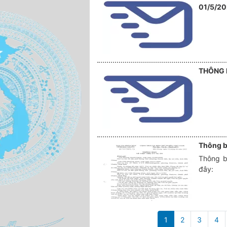
01/5/2
THÔNG 
Thông bá
Thông b
đây:
Pagination
1
2
3
4