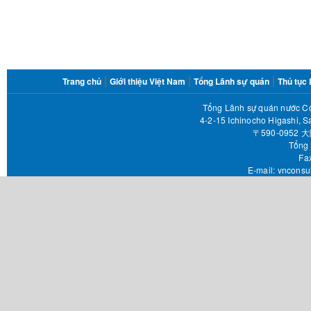
FOOTER
Trang chủ
Giới thiệu Việt Nam
Tổng Lãnh sự quán
Thủ tục
MENU
Tổng Lãnh sự quán nước Cộ
4-2-15 Ichinocho Higashi, S
〒590-095
Tổng 
Fax 
E-mail:
vnconsu