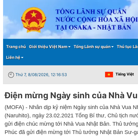
Main menu
Trang chủ
Giới thiệu Việt Nam
Tổng Lãnh sự quán
Thủ tục Lã
Liên hệ
Tiếng Việt
Thứ 7, 8/08/2026, 12:16:53
Điện mừng Ngày sinh của Nhà Vu
(MOFA) - Nhân dịp kỷ niệm Ngày sinh của Nhà Vua Nh
(Naruhito), ngày 23.02.2021 Tổng Bí thư, Chủ tịch n
gửi điện chúc mừng tới Nhà Vua Nhật Bản. Thủ tướ
Phúc đã gửi điện mừng tới Thủ tướng Nhật Bản Sư-ga 