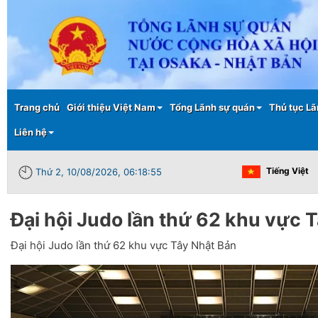
Main menu
Trang chủ
Giới thiệu Việt Nam
Tổng Lãnh sự quán
Thủ tục Lã
Liên hệ
Tiếng Việt
Thứ 2, 10/08/2026, 06:18:55
Đại hội Judo lần thứ 62 khu vực 
Đại hội Judo lần thứ 62 khu vực Tây Nhật Bản