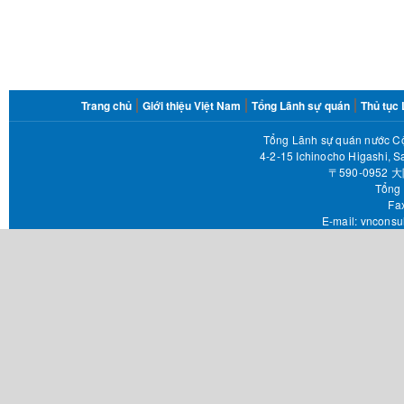
FOOTER
Trang chủ
Giới thiệu Việt Nam
Tổng Lãnh sự quán
Thủ tục
MENU
Tổng Lãnh sự quán nước Cộ
4-2-15 Ichinocho Higashi, S
〒590-095
Tổng 
Fax 
E-mail:
vnconsu