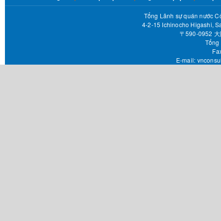
Tổng Lãnh sự quán nước Cộ
4-2-15 Ichinocho Higashi, S
〒590-095
Tổng 
Fax 
E-mail:
vnconsu