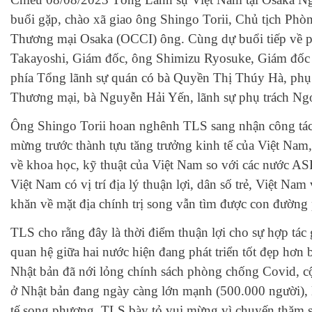
buổi gặp, chào xã giao ông Shingo Torii, Chủ tịch Ph
Thương mại Osaka (OCCI) ông. Cùng dự buổi tiếp về 
Takayoshi, Giám đốc, ông Shimizu Ryosuke, Giám đốc 
phía Tổng lãnh sự quán có bà Quyền Thị Thúy Hà, phụ 
Thương mại, bà Nguyễn Hải Yến, lãnh sự phụ trách Ngoạ
Ông Shingo Torii hoan nghênh TLS sang nhận công tác 
mừng trước thành tựu tăng trưởng kinh tế của Việt Nam, 
về khoa học, kỹ thuật của Việt Nam so với các nước 
Việt Nam có vị trí địa lý thuận lợi, dân số trẻ, Việt N
khăn về mặt địa chính trị song vẫn tìm được con đường 
TLS cho rằng đây là thời điểm thuận lợi cho sự hợp t
quan hệ giữa hai nước hiện đang phát triển tốt đẹp hơn 
Nhật bản đã nới lỏng chính sách phòng chống Covid, 
ở Nhật bản đang ngày càng lớn mạnh (500.000 người), l
tế song phương. TLS bày tỏ vui mừng vì chuyến thăm s