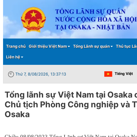
Main menu
Trang chủ
Giới thiệu Việt Nam
Tổng Lãnh sự quán
Thủ tục Lã
Liên hệ
Tiếng Việt
Thứ 7, 8/08/2026, 13:37:13
Tổng lãnh sự Việt Nam tại Osaka 
Chủ tịch Phòng Công nghiệp và 
Osaka
Chiều 08/08/2023 Tổng Lãnh sự Việt Nam tại Osaka Ng