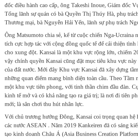
đốc điều hành cao cấp, ông Takeshi Inoue, Giám đốc Vụ
Tổng lãnh sự quán có bà Quyền Thị Thúy Hà, phụ trác
Thương mại, bà Nguyễn Hải Yến, lãnh sự phụ trách Ngoạ
Ông Matsumoto chia sẻ, kể từ cuộc chiến Nga-Ucraina n
tích cực hợp tác với cộng đồng quốc tế để cải thiện tình 
cho xung đột. Kansai là một khu vực rộng lớn, chiếm 2
vậy chính quyền Kansai cũng đặt mục tiêu khu vực n
của đất nước. Mới đây Khu vực Kansai đã xây dựng tầm
những quan điểm mang bình diện toàn cầu. Theo Tầm nh
một khu vực tiên phong, với tinh thần chim đầu đàn. Cụ
kinh tế mở và có khả năng tạo ra giá trị; là nơi đi tiên 
mới; là sân chơi thu hút nhân lực.
Với chủ trương hướng Đông, Kansai coi trọng quan hệ 
các nước ASEAN . Năm 2019 Kankeiren đã có sáng kiến
tạo kinh doanh Châu Á (Asia Business Creation Platfor