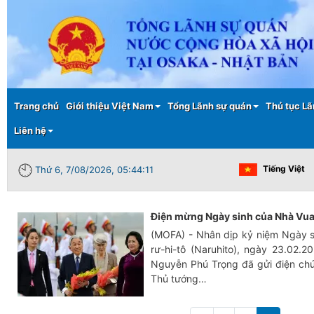
Main menu
Trang chủ
Giới thiệu Việt Nam
Tổng Lãnh sự quán
Thủ tục Lã
Liên hệ
Tiếng Việt
Thứ 6, 7/08/2026, 05:44:11
Điện mừng Ngày sinh của Nhà Vua
(MOFA) - Nhân dịp kỷ niệm Ngày 
rư-hi-tô (Naruhito), ngày 23.02.2
Nguyễn Phú Trọng đã gửi điện ch
Thủ tướng…