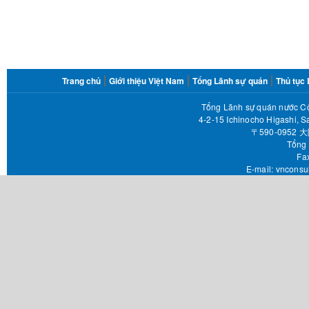
FOOTER
Trang chủ
Giới thiệu Việt Nam
Tổng Lãnh sự quán
Thủ tục
MENU
Tổng Lãnh sự quán nước Cộ
4-2-15 Ichinocho Higashi, S
〒590-095
Tổng 
Fax 
E-mail:
vnconsu