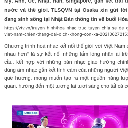
Mỹ, Anh, Úc, Nhật, Hàn, Singapore, gắn kết trái 
nước và thế giới. TLSQVN tại Osaka xin gửi tới
đang sinh sống tại Nhật Bản thông tin về buổi Hòa
https://vtv.vn/truyen-hinh/hoa-nhac-truc-tuyen-chia-se-de
viet-nam-chien-thang-dai-dich-khong-con-xa-2021062721
Chương trình hoà nhạc kết nối thế giới với Việt Nam 
nhau hơn" là sự kết nối những tấm lòng nhân ái tr
cầu, kết hợp với những bản nhạc giao hưởng chí
dùng âm nhạc gắn kết tình cảm của những người Việt
quê hương, mong muốn tạo ra một nguồn năng lượn
quan, hướng đến một tương lai tươi sáng cho tất cả 