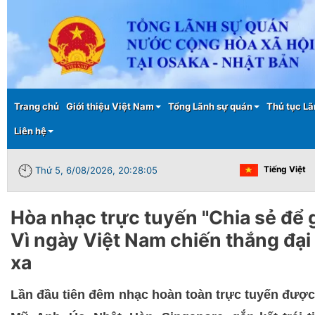
Main menu
Trang chủ
Giới thiệu Việt Nam
Tổng Lãnh sự quán
Thủ tục Lã
Liên hệ
Tiếng Việt
Thứ 5, 6/08/2026, 20:28:06
Hòa nhạc trực tuyến "Chia sẻ để 
Vì ngày Việt Nam chiến thắng đại
xa
Lần đầu tiên đêm nhạc hoàn toàn trực tuyến được 