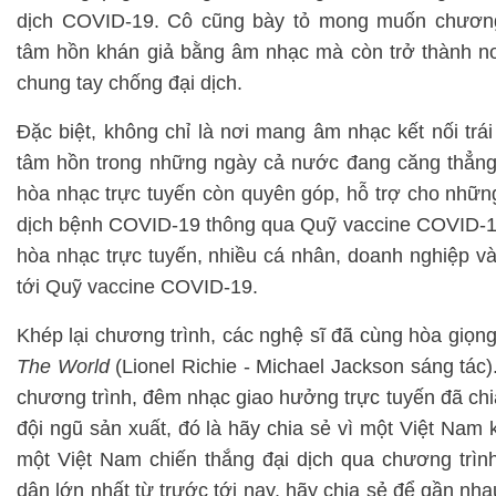
dịch COVID-19. Cô cũng bày tỏ mong muốn chương 
tâm hồn khán giả bằng âm nhạc mà còn trở thành nơ
chung tay chống đại dịch.
Đặc biệt, không chỉ là nơi mang âm nhạc kết nối trá
tâm hồn trong những ngày cả nước đang căng thẳng v
hòa nhạc trực tuyến còn quyên góp, hỗ trợ cho nhữn
dịch bệnh COVID-19 thông qua Quỹ vaccine COVID-19
hòa nhạc trực tuyến, nhiều cá nhân, doanh nghiệp v
tới Quỹ vaccine COVID-19.
Khép lại chương trình, các nghệ sĩ đã cùng hòa giọ
The World
(Lionel Richie - Michael Jackson sáng tác)
chương trình, đêm nhạc giao hưởng trực tuyến đã ch
đội ngũ sản xuất, đó là hãy chia sẻ vì một Việt Nam 
một Việt Nam chiến thắng đại dịch qua chương trình
dân lớn nhất từ trước tới nay, hãy chia sẻ để gần nha