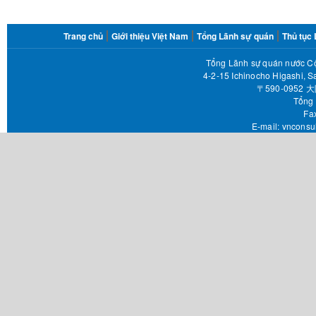
FOOTER
Trang chủ
Giới thiệu Việt Nam
Tổng Lãnh sự quán
Thủ tục
MENU
Tổng Lãnh sự quán nước Cộ
4-2-15 Ichinocho Higashi, S
〒590-095
Tổng 
Fax 
E-mail:
vnconsu