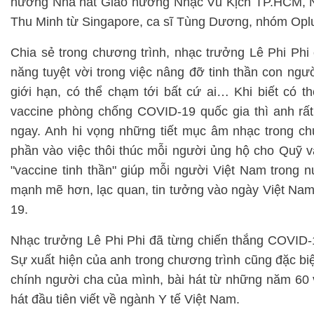
hưởng Nhà hát Giao hưởng Nhạc Vũ Kịch TP.HCM, 
Thu Minh từ Singapore, ca sĩ Tùng Dương, nhóm Oplu
Chia sẻ trong chương trình, nhạc trưởng Lê Phi Phi
năng tuyệt vời trong việc nâng đỡ tinh thần con người
giới hạn, có thể chạm tới bất cứ ai… Khi biết có 
vaccine phòng chống COVID-19 quốc gia thì anh rất 
ngay. Anh hi vọng những tiết mục âm nhạc trong ch
phần vào việc thôi thúc mỗi người ủng hộ cho Quỹ v
"vaccine tinh thần" giúp mỗi người Việt Nam trong n
mạnh mẽ hơn, lạc quan, tin tưởng vào ngày Việt Nam
19.
Nhạc trưởng Lê Phi Phi đã từng chiến thắng COVID-
Sự xuất hiện của anh trong chương trình cũng đặc biệ
chính người cha của mình, bài hát từ những năm 60 
hát đầu tiên viết về ngành Y tế Việt Nam.