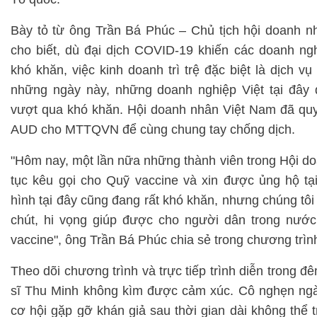
Bày tỏ từ ông Trần Bá Phúc – Chủ tịch hội doanh nh
cho biết, dù đại dịch COVID-19 khiến các doanh ngh
khó khăn, việc kinh doanh trì trệ đặc biệt là dịch v
những ngày này, những doanh nghiệp Việt tại đây
vượt qua khó khăn. Hội doanh nhân Việt Nam đã qu
AUD cho MTTQVN để cùng chung tay chống dịch.
"Hôm nay, một lần nữa những thành viên trong Hội doa
tục kêu gọi cho Quỹ vaccine và xin được ủng hộ tạ
hình tại đây cũng đang rất khó khăn, nhưng chúng t
chút, hi vọng giúp được cho người dân trong nướ
vaccine", ông Trần Bá Phúc chia sẻ trong chương trìn
Theo dõi chương trình và trực tiếp trình diễn trong đ
sĩ Thu Minh không kìm được cảm xúc. Cô nghẹn ngà
cơ hội gặp gỡ khán giả sau thời gian dài không thể t